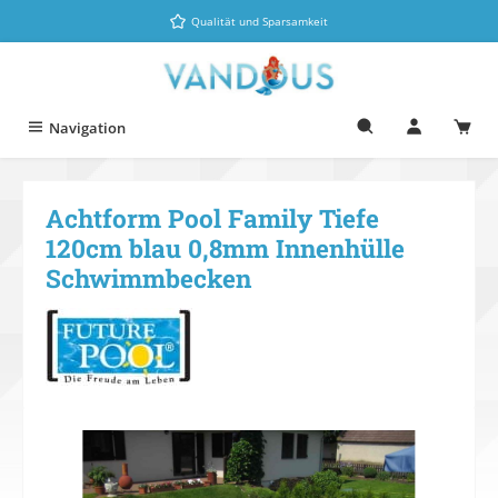
Zum Hauptinhalt springen
Qualität und Sparsamkeit
Navigation
Achtform Pool Family Tiefe
120cm blau 0,8mm Innenhülle
Schwimmbecken
Bildergalerie überspringen