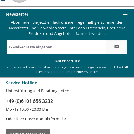
Newsletter
Abonnieren Sie jetzt einfach unseren regelmäßig erscheinenden
Newsletter und Sie werden stets unter den Ersten sein, über neue
Produkte und Angebote informiert werden.
E-
Mail-
Adresse
*
Datenschutz
Ich habe die
Datenschutzbestimmungen
zur Kenntnis genommen und die
AGB
gelesen und bin mit ihnen einverstanden.
Service-Hotline
Unterstützung und Beratung unter:
+49 (0)6101 656 3232
Mo - Fr 10:00 - 20:00 Uhr
Oder über unser
Kontaktformular
.