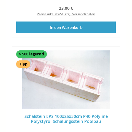
Regulärer Preis:
23,00 €
Preise inkl. MwSt. zzgl. Versandkosten
In den Warenkorb
> 500 lagernd
Tipp
Schalstein EPS 100x25x30cm P40 Polyline
Polystyrol Schalungsstein Poolbau