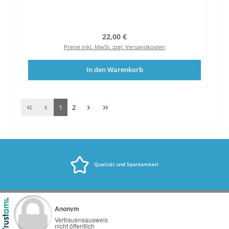
Regulärer Preis:
22,00 €
Preise inkl. MwSt. zzgl. Versandkosten
In den Warenkorb
Seite
Seite
1
2
Qualität und Sparsamkeit