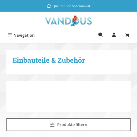
Zum Hauptinhalt springen
Qualität und Sparsamkeit
Navigation
Einbauteile & Zubehör
Produkte filtern