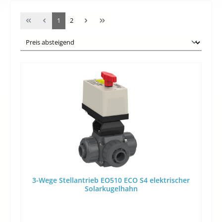
Seite
Seite
1
2
3-Wege Stellantrieb EO510 ECO S4 elektrischer
Solarkugelhahn