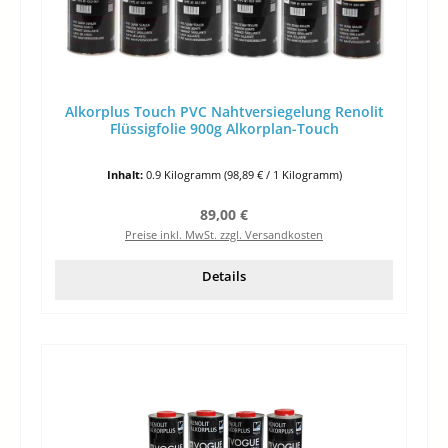
Alkorplus Touch PVC Nahtversiegelung Renolit
Flüssigfolie 900g Alkorplan-Touch
Inhalt:
0.9 Kilogramm
(98,89 € / 1 Kilogramm)
Regulärer Preis:
89,00 €
Preise inkl. MwSt. zzgl. Versandkosten
Details