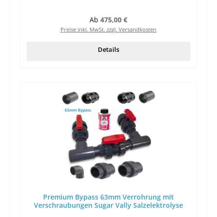
Regulärer Preis:
Ab
475,00 €
Preise inkl. MwSt. zzgl. Versandkosten
Details
Premium Bypass 63mm Verrohrung mit
Verschraubungen Sugar Vally Salzelektrolyse