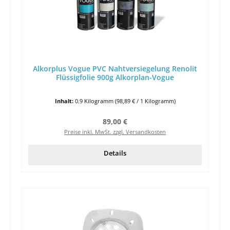
Alkorplus Vogue PVC Nahtversiegelung Renolit
Flüssigfolie 900g Alkorplan-Vogue
Inhalt:
0.9 Kilogramm
(98,89 € / 1 Kilogramm)
Regulärer Preis:
89,00 €
Preise inkl. MwSt. zzgl. Versandkosten
Details