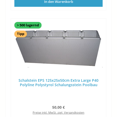
In den Warenkorb
> 500 lagernd
Tipp
Schalstein EPS 125x25x50cm Extra Large P40
Polyline Polystyrol Schalungsstein Poolbau
Regulärer Preis:
50,00 €
Preise inkl. MwSt. zzgl. Versandkosten