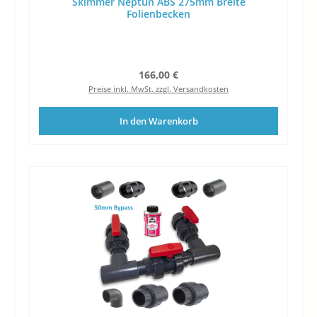
Skimmer Neptun ABS 275mm Breite
Folienbecken
Regulärer Preis:
166,00 €
Preise inkl. MwSt. zzgl. Versandkosten
In den Warenkorb