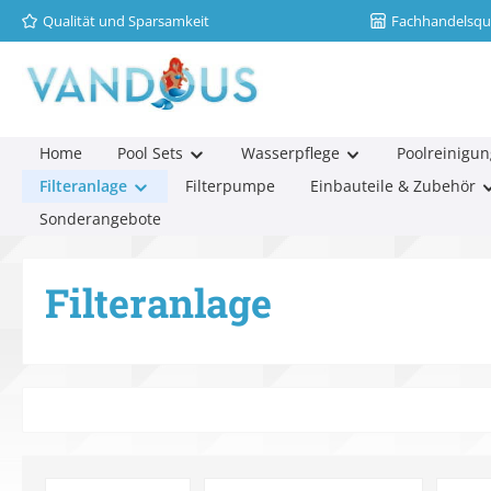
Qualität und Sparsamkeit
Fachhandelsqua
m Hauptinhalt springen
Zur Suche springen
Zur Hauptnavigation springen
Home
Pool Sets
Wasserpflege
Poolreinigun
Filteranlage
Filterpumpe
Einbauteile & Zubehör
Sonderangebote
Filteranlage