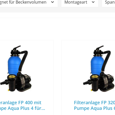
gnet für Beckenvolumen
Montageart
Spa
eranlage FP 400 mit
Filteranlage FP 32
pe Aqua Plus 4 für
Pumpe Aqua Plus 6
volumen bis ca. 25m³
Beckenvolumen bis c