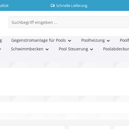
lität
Schnelle Lieferung
g
Gegenstromanlage für Pools
Poolheizung
Poolf
Schwimmbecken
Pool Steuerung
Poolabdecku