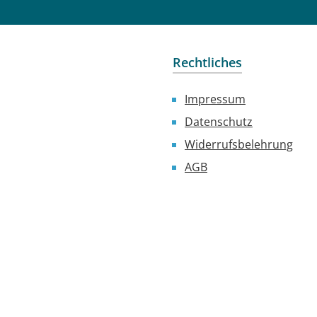
saugendFörderleistung:
l/m Förderleistung: ca. 4
/h Saughöhe: max. 6
ung: 230 V / 50 Hz inkl.
Rechtliches
nenverrohrung inkl.
tleerung Lieferumfang: Fil
Impressum
nlage Trend Top Ø 250
Datenschutz
mm Kabel mit
ker Verbindungs- und
Widerrufsbelehrung
ontagematerial für
AGB
pe Filterpumpenpalette
500 gr. Filterbälle