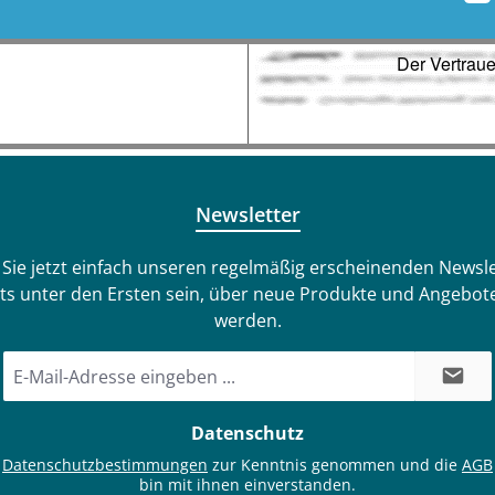
 auf der mitgelieferten
rpalette. Das passende
dium (500 gr. Filterbälle)
nfalls mitgeliefert, damit
ekt nach der Installation
ten können Technische
n:Filterkessel: Ø 250
elvolumen: für 13,6 kg
Newsletter
er 10,9 kg Glas oder
. Filterbälle4-Wege-Top-
Sie jetzt einfach unseren regelmäßig erscheinenden Newsle
ntil (Filtern, Rückspülen,
ts unter den Ersten sein, über neue Produkte und Angebote
ülen, Winter)Anschluss
werden.
gseite: 1 1/2" IG und
E-
lauchanschluss NW Ø 38 /
Mail-
nschluss Druckseite: 1
Adresse
1/2" IG und
Datenschutz
*
lauchanschluss NW Ø 38 /
e
Datenschutzbestimmungen
zur Kenntnis genommen und die
AGB
32 mmPumpenart:
bin mit ihnen einverstanden.