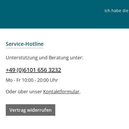
Verordnung Nr. 1272/2008 (CLP)
Ich habe di
wird dieses Produkt nicht als
gefährlich eingestuft.
Service-Hotline
Unterstützung und Beratung unter:
+49 (0)6101 656 3232
Mo - Fr 10:00 - 20:00 Uhr
Oder über unser
Kontaktformular
.
Vertrag widerrufen