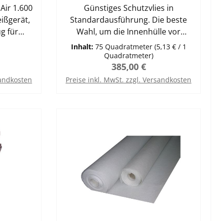
Air 1.600
ng
Günstiges Schutzvlies in
ißgerät,
Standardausführung. Die beste
g für
Wahl, um die Innenhülle vor
arbeiten
Beschädigungen zu
Inhalt:
75 Quadratmeter
(5,13 € / 1
schützen.Verrottungsfestes
Quadratmeter)
is:
Regulärer Preis:
385,00 €
 Ausgesta
Polyester- und
nisch
PolypropylenvliesZur
sandkosten
Preise inkl. MwSt. zzgl. Versandkosten
ng bietet
Wärmedämmung und zum Schutz
In den Warenkorb
cherheit
der InnenhülleFlächengewicht ca
weißen.
400 g/m²Thermisch verfestigt
 es sich
tet sich
as Gerät
in-Aus-
 Gerät
Leistung
istet
r Trend