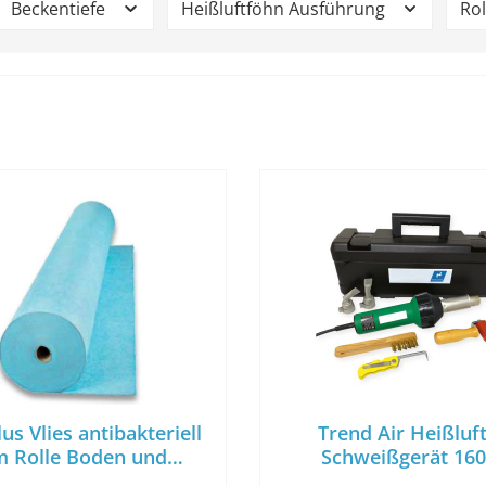
Beckentiefe
Heißluftföhn Ausführung
Ro
us Vlies antibakteriell
Trend Air Heißluf
 Rolle Boden und
Schweißgerät 16
Seitenwand
Folienverschwei