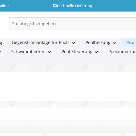
lität
Schnelle Lieferung
g
Gegenstromanlage für Pools
Poolheizung
Pool
Schwimmbecken
Pool Steuerung
Poolabdecku