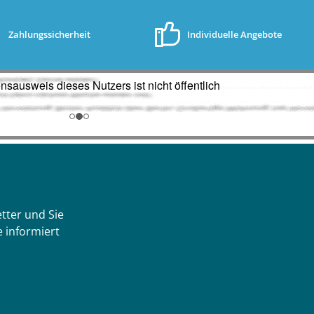
/Dampf/A
Zahlungssicherheit
Individuelle Angebote
80 -
zkleidun
schutz/G
33+P313 -
sschlag:
ärztliche
62+P364
dung
neutem
.
tter und Sie
 informiert