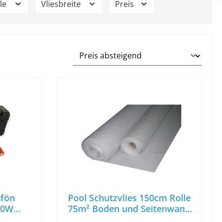
lle
Vliesbreite
Preis
tfön
Pool Schutzvlies 150cm Rolle
00W
75m² Boden und Seitenwand
ßen
Vlies