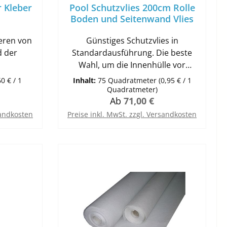
r Kleber
Pool Schutzvlies 200cm Rolle
gerät
Boden und Seitenwand Vlies
seine
ogie und
ieren von
Günstiges Schutzvlies in
ndhabung
d der
Standardausführung. Die beste
 einer
Wahl, um die Innenhülle vor
rten
eit wird
Beschädigungen zu
60 € / 1
Inhalt:
75 Quadratmeter
(0,95 € / 1
 dieses
leber für
schützen.Verrottungsfestes
Quadratmeter)
sung für
reis:
Regulärer Preis:
Ab
71,00 €
gvliesen
Polyester- und
und
skleidung
PolypropylenvliesZur
sandkosten
Preise inkl. MwSt. zzgl. Versandkosten
n. Nach
 auf
Wärmedämmung und zum Schutz
vorgangs
b
ton
der InnenhülleFlächengewicht ca
tels des
ff wurde
400 g/m²Thermisch verfestigt
nfach
akteriell
nd kühlt
uch zur
atisch
ich nach
en
ständig
lichen
andere