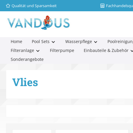
Qualität und Sparsamkeit
Fachhandelsqua
m Hauptinhalt springen
Zur Suche springen
Zur Hauptnavigation springen
Home
Pool Sets
Wasserpflege
Poolreinigun
Filteranlage
Filterpumpe
Einbauteile & Zubehör
Sonderangebote
Vlies