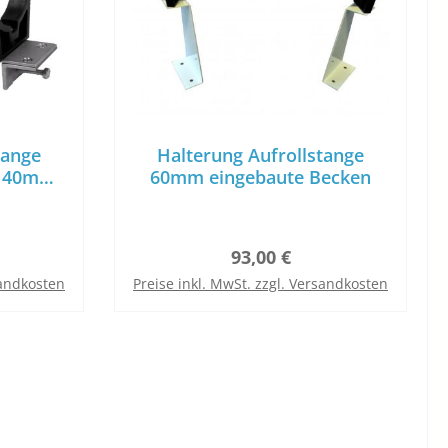
tange
Halterung Aufrollstange
f 40mm
60mm eingebaute Becken
reis:
Regulärer Preis:
93,00 €
sandkosten
Preise inkl. MwSt. zzgl. Versandkosten
b
In den Warenkorb