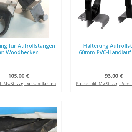
ung für Aufrollstangen
Halterung Aufrolls
an Woodbecken
60mm PVC-Handlau
Pool
Regulärer Preis:
Regulärer P
105,00 €
93,00 €
kl. MwSt. zzgl. Versandkosten
Preise inkl. MwSt. zzgl. Ver
In den Warenkorb
In den Warenkor