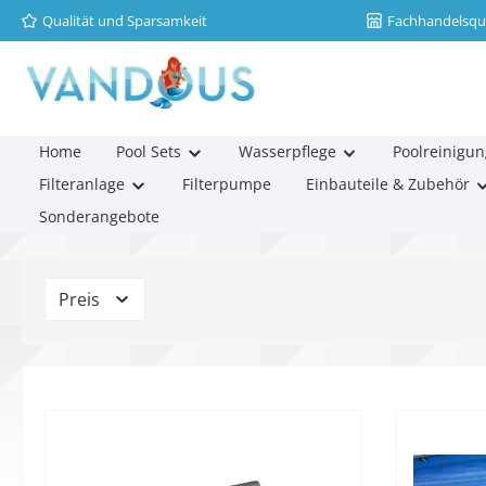
Qualität und Sparsamkeit
Fachhandelsqua
m Hauptinhalt springen
Zur Suche springen
Zur Hauptnavigation springen
Home
Pool Sets
Wasserpflege
Poolreinigun
Filteranlage
Filterpumpe
Einbauteile & Zubehör
Sonderangebote
Preis