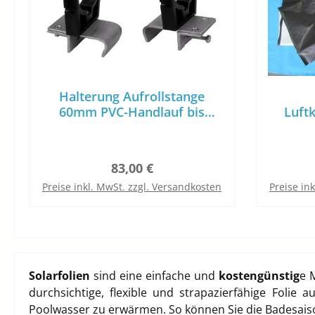
Halterung Aufrollstange
60mm PVC-Handlauf bis
Luft
30mm Pool
Regulärer Preis:
83,00 €
Preise inkl. MwSt. zzgl. Versandkosten
Preise in
In den Warenkorb
Solarfolien
sind eine einfache und
kostengünstig
e 
durchsichtige, flexible und strapazierfähige Folie
Poolwasser zu erwärmen. So können Sie die Badesai