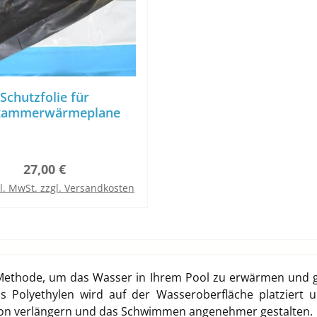
Schutzfolie für
kammerwärmeplane
Regulärer Preis:
27,00 €
kl. MwSt. zzgl. Versandkosten
In den Warenkorb
Methode, um das Wasser in Ihrem Pool zu erwärmen und gl
 aus Polyethylen wird auf der Wasseroberfläche platziert
son verlängern und das Schwimmen angenehmer gestalten.