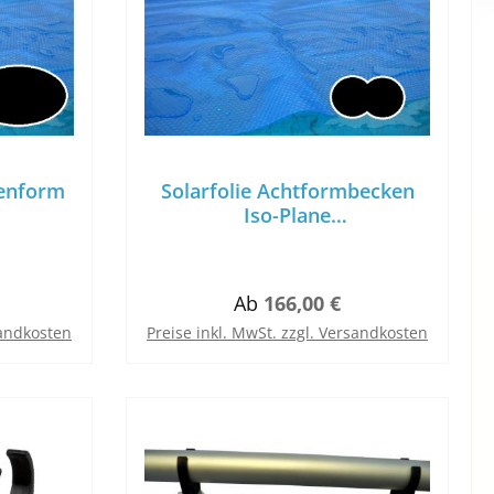
kenform
Solarfolie Achtformbecken
Iso-Plane
plane
Luftkammerwärmeplane
0µm
Folienstärke 380µm
is:
Regulärer Preis:
Ab
166,00 €
sandkosten
Preise inkl. MwSt. zzgl. Versandkosten