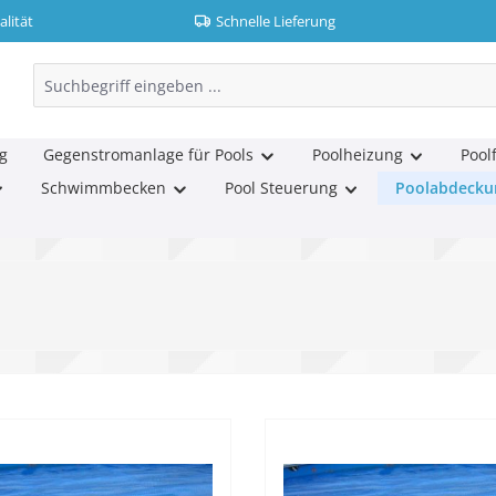
lität
Schnelle Lieferung
g
Gegenstromanlage für Pools
Poolheizung
Poolf
Schwimmbecken
Pool Steuerung
Poolabdecku