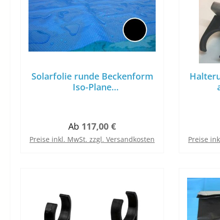
Solarfolie runde Beckenform
Halter
Iso-Plane
Luftkammerwärmeplane
Folienstärke 380µm
Regulärer Preis:
Ab
117,00 €
Preise inkl. MwSt. zzgl. Versandkosten
Preise in