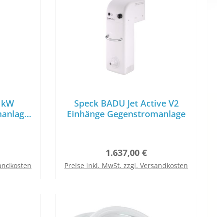
6 kW
Speck BADU Jet Active V2
manlage
Einhänge Gegenstromanlage
V
s:
Regulärer Preis:
1.637,00 €
sandkosten
Preise inkl. MwSt. zzgl. Versandkosten
In den Warenkorb