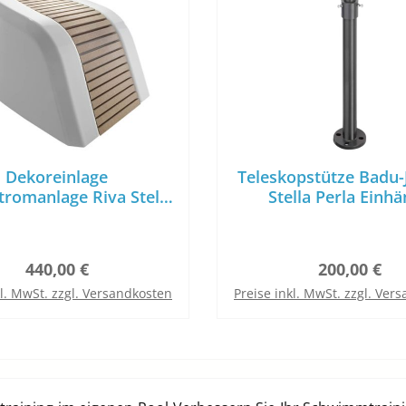
Dekoreinlage
Teleskopstütze Badu-J
romanlage Riva Stella
Stella Perla Einh
Perla
Gegenstromanla
Regulärer Preis:
Regulärer P
440,00 €
200,00 €
kl. MwSt. zzgl. Versandkosten
Preise inkl. MwSt. zzgl. Ver
In den Warenkorb
In den Warenkor