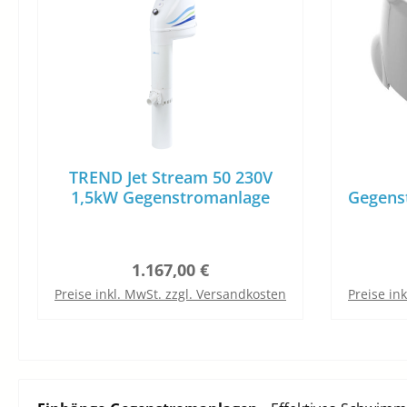
TREND Jet Stream 50 230V
1,5kW Gegenstromanlage
Gegenst
Regulärer Preis:
1.167,00 €
Preise inkl. MwSt. zzgl. Versandkosten
Preise in
In den Warenkorb