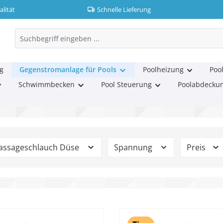
lität
Schnelle Lieferung
g
Gegenstromanlage für Pools
Poolheizung
Pool
Schwimmbecken
Pool Steuerung
Poolabdecku
assageschlauch Düse
Spannung
Preis