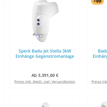
Tipp
Speck Badu Jet Stella 3kW
Badu
Einhänge Gegenstromanlage
Einhän
Regulärer Preis:
Ab
3.391,00 €
Preise inkl. MwSt. zzgl. Versandkosten
Preise in