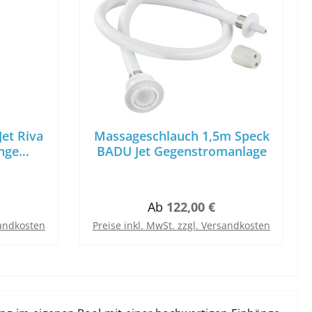
et Riva
Massageschlauch 1,5m Speck
änge
BADU Jet Gegenstromanlage
ge
reis:
Regulärer Preis:
Ab
122,00 €
sandkosten
Preise inkl. MwSt. zzgl. Versandkosten
b