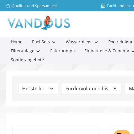
Qualität und Sparsamkeit
Fachhandelsqua
m Hauptinhalt springen
Zur Suche springen
Zur Hauptnavigation springen
Home
Pool Sets
Wasserpflege
Poolreinigun
Filteranlage
Filterpumpe
Einbauteile & Zubehör
Sonderangebote
Hersteller
Fördervolumen bis
M