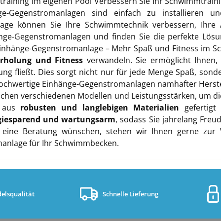
training im eigenen Pool Verbessern Sie Ihr Schwimmtrain
-Gegenstromanlagen sind einfach zu installieren und
lage können Sie Ihre Schwimmtechnik verbessern, Ihre 
änge-Gegenstromanlagen und finden Sie die perfekte Lösu
 Einhänge-Gegenstromanlage – Mehr Spaß und Fitness im
rholung und Fitness
verwandeln. Sie ermöglicht Ihnen,
g fließt. Dies sorgt nicht nur für jede Menge Spaß, sonde
chwertige Einhänge-Gegenstromanlagen namhafter Hersteller
hen verschiedenen Modellen und Leistungsstärken, um die p
d aus
robusten und langlebigen Materialien
gefertigt
giesparend und wartungsarm
, sodass Sie jahrelang Fre
eine Beratung wünschen, stehen wir Ihnen gerne zur 
omanlage für Ihr Schwimmbecken.
elsqualität
Schnelle Lieferung