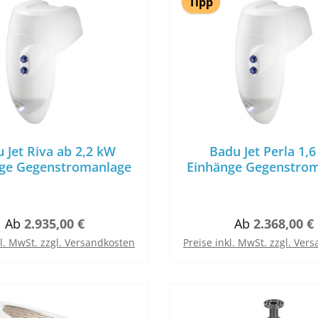
Tipp
 Jet Riva ab 2,2 kW
Badu Jet Perla 1,
ge Gegenstromanlage
Einhänge Gegenstro
230V oder 400
Regulärer Preis:
Regulärer Prei
Ab
2.935,00 €
Ab
2.368,00 €
kl. MwSt. zzgl. Versandkosten
Preise inkl. MwSt. zzgl. Ver