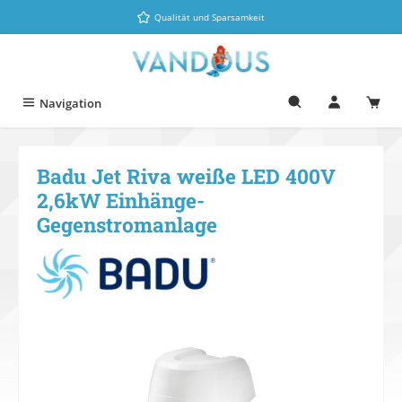
Zum Hauptinhalt springen
Qualität und Sparsamkeit
Navigation
Badu Jet Riva weiße LED 400V
2,6kW Einhänge-
Gegenstromanlage
Bildergalerie überspringen