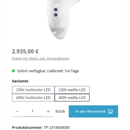
Regulärer Preis:
2.935,00 €
Preise inkl. MwSt. zzgl. Versandkosten
Sofort verfügbar, Lieferzeit: 5-6 Tage
auswählen
Variante
230V multicolor LED
230V weiße LED
400V multicolor LED
400V weiße LED
Produkt Anzahl: Gib den gewünschten Wert ein oder benutze die Schaltfläche
Stück
In den Warenkorb
Produktnummer:
TP-2318500000