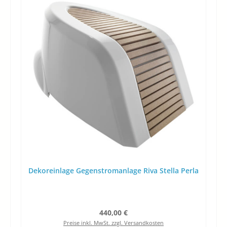
Dekoreinlage Gegenstromanlage Riva Stella Perla
Regulärer Preis:
440,00 €
Preise inkl. MwSt. zzgl. Versandkosten