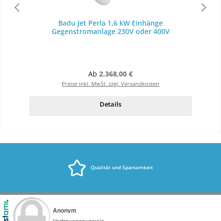
Badu Jet Perla 1,6 kW Einhänge
Gegenstromanlage 230V oder 400V
Regulärer Preis:
Ab
2.368,00 €
Preise inkl. MwSt. zzgl. Versandkosten
Details
Qualität und Sparsamkeit