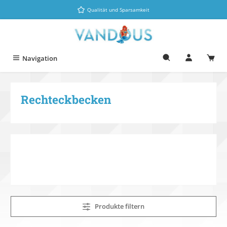
Zum Hauptinhalt springen
Qualität und Sparsamkeit
Navigation
Rechteckbecken
Produkte filtern