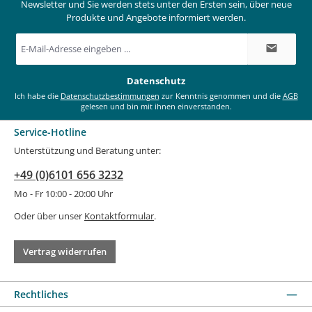
Newsletter und Sie werden stets unter den Ersten sein, über neue
Produkte und Angebote informiert werden.
E-
Mail-
Adresse
*
Datenschutz
Ich habe die
Datenschutzbestimmungen
zur Kenntnis genommen und die
AGB
gelesen und bin mit ihnen einverstanden.
Service-Hotline
Unterstützung und Beratung unter:
+49 (0)6101 656 3232
Mo - Fr 10:00 - 20:00 Uhr
Oder über unser
Kontaktformular
.
Vertrag widerrufen
Rechtliches