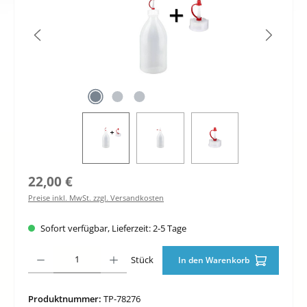
Regulärer Preis:
22,00 €
Preise inkl. MwSt. zzgl. Versandkosten
Sofort verfügbar, Lieferzeit: 2-5 Tage
Produkt Anzahl: Gib den gewünschten Wert ein oder benutze die Schaltfläche
Stück
In den Warenkorb
Produktnummer:
TP-78276