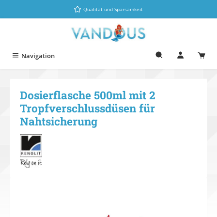
Zum Hauptinhalt springen
Qualität und Sparsamkeit
Navigation
Dosierflasche 500ml mit 2
Tropfverschlussdüsen für
Nahtsicherung
Bildergalerie überspringen