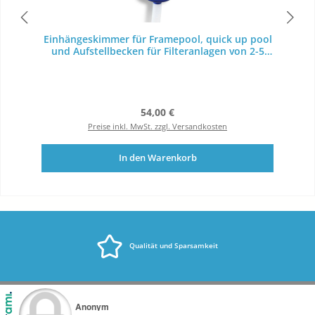
Einhängeskimmer für Framepool, quick up pool
und Aufstellbecken für Filteranlagen von 2-5
m³/h
Regulärer Preis:
54,00 €
Preise inkl. MwSt. zzgl. Versandkosten
In den Warenkorb
Qualität und Sparsamkeit