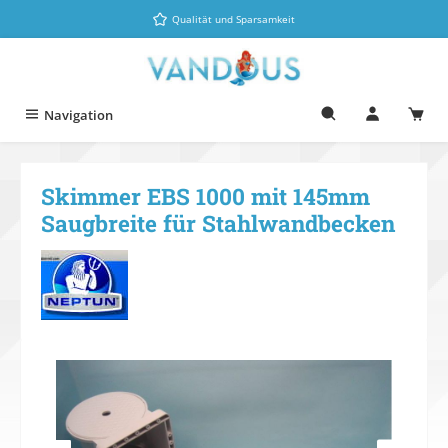
Zum Hauptinhalt springen
Qualität und Sparsamkeit
Navigation
Skimmer EBS 1000 mit 145mm
Saugbreite für Stahlwandbecken
Bildergalerie überspringen