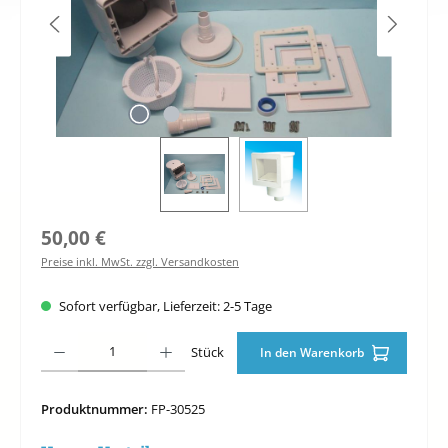
Regulärer Preis:
50,00 €
Preise inkl. MwSt. zzgl. Versandkosten
Sofort verfügbar, Lieferzeit: 2-5 Tage
Produkt Anzahl: Gib den gewünschten Wert ein oder benutze die Schaltfläche
Stück
In den Warenkorb
Produktnummer:
FP-30525