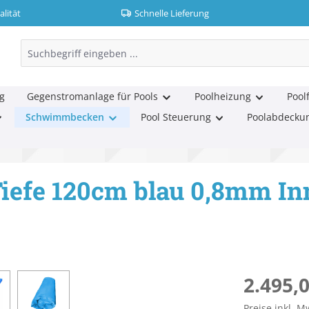
lität
Schnelle Lieferung
g
Gegenstromanlage für Pools
Poolheizung
Poolf
Schwimmbecken
Pool Steuerung
Poolabdecku
iefe 120cm blau 0,8mm In
Regulärer Pr
2.495,0
Preise inkl. M