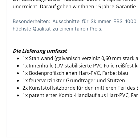
unerreicht. Darauf geben wir Ihnen 15 Jahre Garantie
Besonderheiten: Ausschnitte für Skimmer EBS 1000 
höchste Qualität zu einem fairen Preis.
Die Lieferung umfasst
1x Stahlwand (
galvanisch verzinkt 0,60 mm stark 
1x Innenhülle (UV-stabilisierte PVC-Folie reißfes
1x Bodenprofilschienen
Hart-PVC, Farbe: blau
1x feuerverzinkter Grundträger und Stützen
2x Kunststoffsitzborde für den mittleren Teil des
1x patentierter Kombi-Handlauf aus Hart-PVC, Far