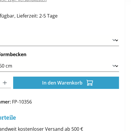
ügbar, Lieferzeit: 2-5 Tage
ählen
auswählen
formbecken
l: Gib den gewünschten Wert ein oder benutze die Schaltflächen 
In den Warenkorb
mmer:
FP-10356
rteile
andweit kostenloser Versand ab 500 €