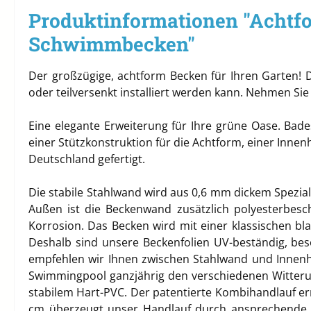
Produktinformationen "Achtfo
Schwimmbecken"
Der großzügige, achtform Becken für Ihren Garten! 
oder teilversenkt installiert werden kann. Nehmen Si
Eine elegante Erweiterung für Ihre grüne Oase. Ba
einer Stützkonstruktion für die Achtform, einer Inne
Deutschland gefertigt.
Die stabile Stahlwand wird aus 0,6 mm dickem Spezial-
Außen ist die Beckenwand zusätzlich polyesterbesch
Korrosion. Das Becken wird mit einer klassischen bla
Deshalb sind unsere Beckenfolien UV-beständig, be
empfehlen wir Ihnen zwischen Stahlwand und Innenhül
Swimmingpool ganzjährig den verschiedenen Witteru
stabilem Hart-PVC. Der patentierte Kombihandlauf ermö
cm überzeugt unser Handlauf durch ansprechende Op