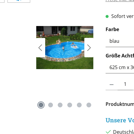
Sofort verf
ausw
Farbe
Größe Acht
Produkt Anzah
Produktnu
Unsere Vo
Deutschl