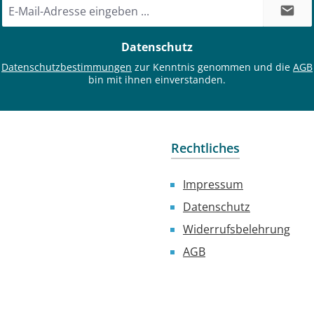
E-
Mail-
Adresse
Datenschutz
*
e
Datenschutzbestimmungen
zur Kenntnis genommen und die
AGB
bin mit ihnen einverstanden.
Rechtliches
Impressum
Datenschutz
Widerrufsbelehrung
AGB