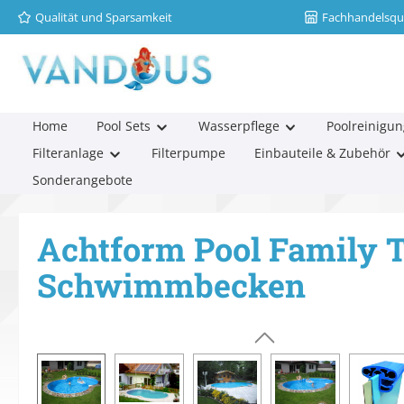
Qualität und Sparsamkeit
Fachhandelsqua
m Hauptinhalt springen
Zur Suche springen
Zur Hauptnavigation springen
Home
Pool Sets
Wasserpflege
Poolreinigun
Filteranlage
Filterpumpe
Einbauteile & Zubehör
Sonderangebote
Achtform Pool Family T
Schwimmbecken
Bildergalerie überspringen