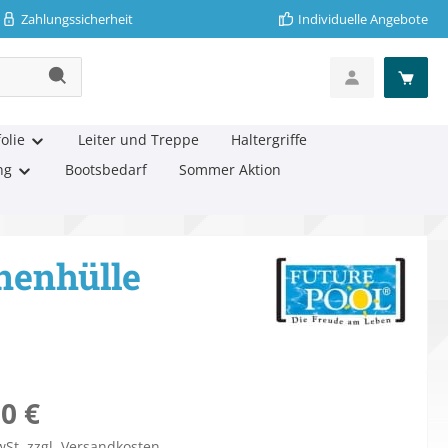
Zahlungssicherheit
Individuelle Angebote
olie
Leiter und Treppe
Haltergriffe
ng
Bootsbedarf
Sommer Aktion
nenhülle
eis:
0 €
wSt. zzgl. Versandkosten