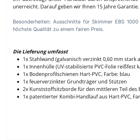
unerreicht. Darauf geben wir Ihnen 15 Jahre Garantie
Besonderheiten: Ausschnitte für Skimmer EBS 1000 
höchste Qualität zu einem fairen Preis.
Die Lieferung umfasst
1x Stahlwand (
galvanisch verzinkt 0,60 mm stark 
1x Innenhülle (UV-stabilisierte PVC-Folie reißfes
1x Bodenprofilschienen
Hart-PVC, Farbe: blau
1x feuerverzinkter Grundträger und Stützen
2x Kunststoffsitzborde für den mittleren Teil des
1x patentierter Kombi-Handlauf aus Hart-PVC, Far