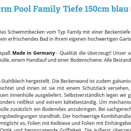
rm Pool Family Tiefe 150cm blau
Das Schwimmbecken vom Typ Family mit einer Beckentiefe vo
e ein erfrischendes Bad in Ihrem eigenen hochwertigen Gar
despaß
Made in Germany
- Qualität die überzeugt! Unser 
nhülle, einem Handlauf und einer Bodenschiene. Alle Bestan
Stahlblech hergestellt. Die Beckenwand ist zudem galvanisch
ichtet und innen ist sie mit einem Schutzlack versehen,
uen Innenhülle ausgeliefert. Selbstverständlich legen wir g
sonders reißfest und extrem kältebeständig. Um mechanis
le zusätzlich ein Bodenvlies anzubringen. Bei sachgerechte
ngsbedingungen standhält. Der hochwertige Kombihandla
glicht es, Folien mit Keilbiese und Folien mit Einhängebie
tik und hervorragende Griffigkeit. Die äußerst überzeuge