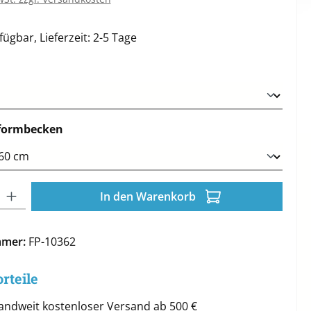
ügbar, Lieferzeit: 2-5 Tage
ählen
auswählen
formbecken
l: Gib den gewünschten Wert ein oder benutze die Schaltflächen 
In den Warenkorb
mmer:
FP-10362
rteile
andweit kostenloser Versand ab 500 €