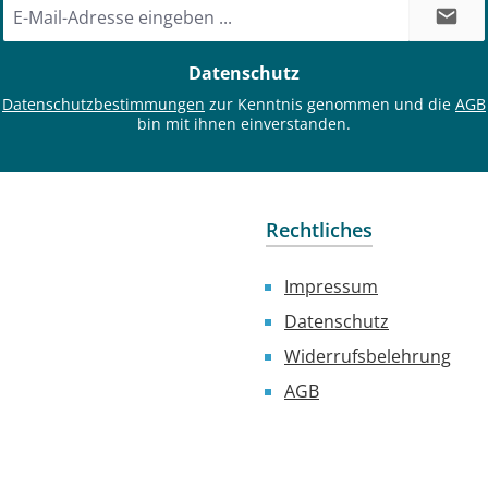
E-
Mail-
Adresse
Datenschutz
*
e
Datenschutzbestimmungen
zur Kenntnis genommen und die
AGB
bin mit ihnen einverstanden.
Rechtliches
Impressum
Datenschutz
Widerrufsbelehrung
AGB