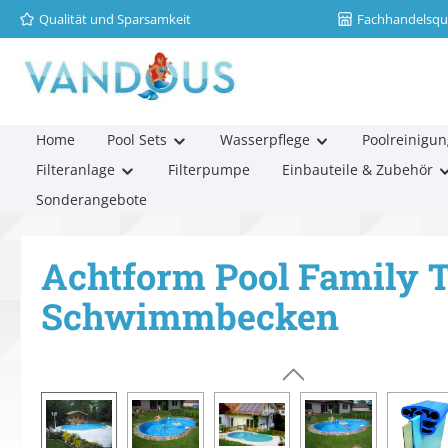
Qualität und Sparsamkeit
Fachhandelsqua
m Hauptinhalt springen
Zur Suche springen
Zur Hauptnavigation springen
Home
Pool Sets
Wasserpflege
Poolreinigun
Filteranlage
Filterpumpe
Einbauteile & Zubehör
Sonderangebote
Achtform Pool Family T
Schwimmbecken
Bildergalerie überspringen