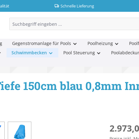
lität
Schnelle Lieferung
g
Gegenstromanlage für Pools
Poolheizung
Poolf
Schwimmbecken
Pool Steuerung
Poolabdecku
iefe 150cm blau 0,8mm In
Regulärer Pr
2.973,0
Preise inkl. M