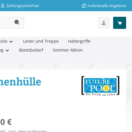
Zahlungssicherheit
Individuelle Angebote
olie
Leiter und Treppe
Haltergriffe
ng
Bootsbedarf
Sommer Aktion
nenhülle
eis:
0 €
wSt. zzgl. Versandkosten