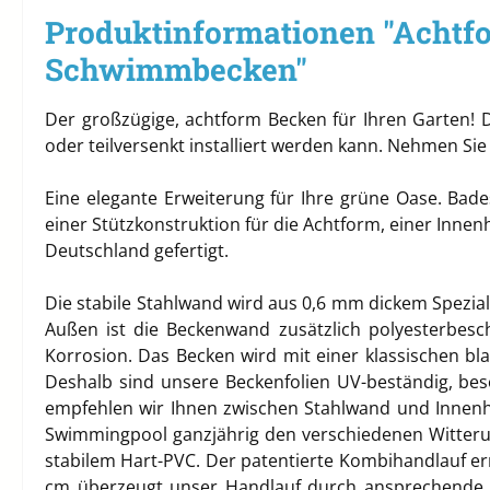
Produktinformationen "Achtfo
Schwimmbecken"
Der großzügige, achtform Becken für Ihren Garten! 
oder teilversenkt installiert werden kann. Nehmen Si
Eine elegante Erweiterung für Ihre grüne Oase. Ba
einer Stützkonstruktion für die Achtform, einer Inne
Deutschland gefertigt.
Die stabile Stahlwand wird aus 0,6 mm dickem Spezial-
Außen ist die Beckenwand zusätzlich polyesterbesch
Korrosion. Das Becken wird mit einer klassischen bla
Deshalb sind unsere Beckenfolien UV-beständig, be
empfehlen wir Ihnen zwischen Stahlwand und Innenhül
Swimmingpool ganzjährig den verschiedenen Witteru
stabilem Hart-PVC. Der patentierte Kombihandlauf ermö
cm überzeugt unser Handlauf durch ansprechende Op