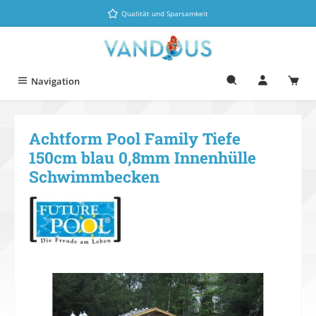
Zum Hauptinhalt springen
Qualität und Sparsamkeit
Navigation
Achtform Pool Family Tiefe
150cm blau 0,8mm Innenhülle
Schwimmbecken
Bildergalerie überspringen