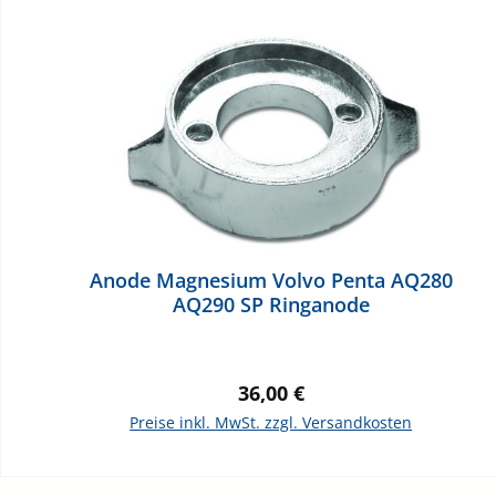
Produktgalerie überspringen
Anode Magnesium Volvo Penta AQ280
AQ290 SP Ringanode
Regulärer Preis:
36,00 €
Preise inkl. MwSt. zzgl. Versandkosten
In den Warenkorb