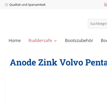
Qualität und Sparsamkeit
m Hauptinhalt springen
Zur Suche springen
Zur Hauptnavigation springen
Home
Ruddersafe
Bootszubehör
Bo
Anode Zink Volvo Pent
Bildergalerie überspringen