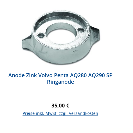
Anode Zink Volvo Penta AQ280 AQ290 SP
Ringanode
Regulärer Preis:
35,00 €
Preise inkl. MwSt. zzgl. Versandkosten
In den Warenkorb