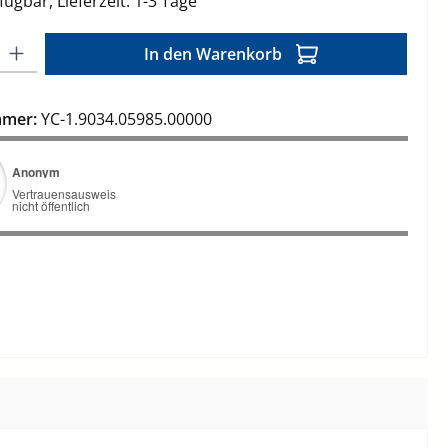
ügbar, Lieferzeit: 1-3 Tage
l: Gib den gewünschten Wert ein oder benutze die Schaltflächen 
In den Warenkorb
mmer:
YC-1.9034.05985.00000