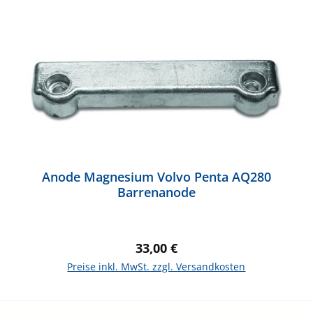
Anode Magnesium Volvo Penta AQ280
Barrenanode
Regulärer Preis:
33,00 €
Preise inkl. MwSt. zzgl. Versandkosten
In den Warenkorb