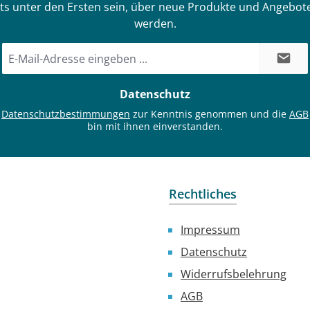
ts unter den Ersten sein, über neue Produkte und Angebote
werden.
E-
Mail-
Adresse
Datenschutz
*
e
Datenschutzbestimmungen
zur Kenntnis genommen und die
AGB
bin mit ihnen einverstanden.
Rechtliches
Impressum
Datenschutz
Widerrufsbelehrung
AGB