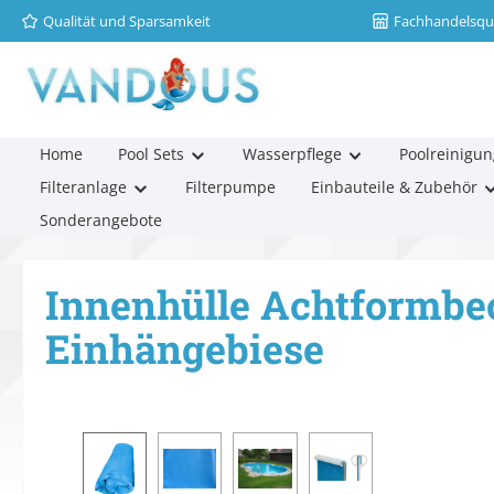
Qualität und Sparsamkeit
Fachhandelsqua
m Hauptinhalt springen
Zur Suche springen
Zur Hauptnavigation springen
Home
Pool Sets
Wasserpflege
Poolreinigun
Filteranlage
Filterpumpe
Einbauteile & Zubehör
Sonderangebote
Innenhülle Achtformbe
Einhängebiese
Bildergalerie überspringen