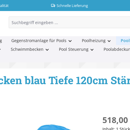
lität
Schnelle Lieferung
g
Gegenstromanlage für Pools
Poolheizung
Pool
Schwimmbecken
Pool Steuerung
Poolabdecku
cken blau Tiefe 120cm St
Regulärer Pr
518,00
Inhalt:
1 Stück