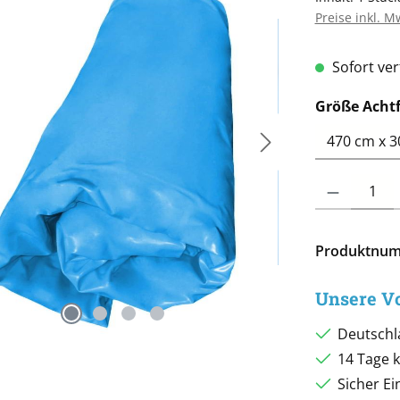
Preise inkl. M
Sofort verf
Größe Acht
Produkt Anzah
Produktnu
Unsere Vo
Deutschl
14 Tage 
Sicher E