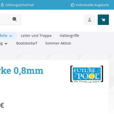
Zahlungssicherheit
Individuelle Angebote
folie
Leiter und Treppe
Haltergriffe
ng
Bootsbedarf
Sommer Aktion
ärke 0,8mm
eis:
 €