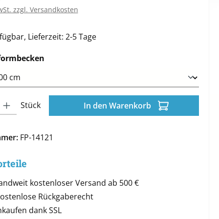
wSt. zzgl. Versandkosten
ügbar, Lieferzeit: 2-5 Tage
auswählen
formbecken
l: Gib den gewünschten Wert ein oder benutze die Schaltflächen 
Stück
In den Warenkorb
mmer:
FP-14121
rteile
andweit kostenloser Versand ab 500 €
kostenlose Rückgaberecht
inkaufen dank SSL