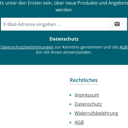
ts unter den Ersten sein, über neue Produkte und Angebote
werden.
E-
Mail-
Adresse
Datenschutz
*
e
Datenschutzbestimmungen
zur Kenntnis genommen und die
AGB
bin mit ihnen einverstanden.
Rechtliches
Impressum
Datenschutz
Widerrufsbelehrung
AGB