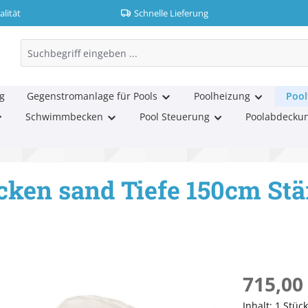
lität
Schnelle Lieferung
g
Gegenstromanlage für Pools
Poolheizung
Pool
Schwimmbecken
Pool Steuerung
Poolabdecku
cken sand Tiefe 150cm St
Regulärer Pr
715,00
Inhalt:
1 Stück