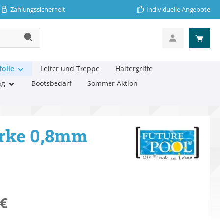
Zahlungssicherheit
Individuelle Angebote
folie
Leiter und Treppe
Haltergriffe
ng
Bootsbedarf
Sommer Aktion
ärke 0,8mm
eis:
 €