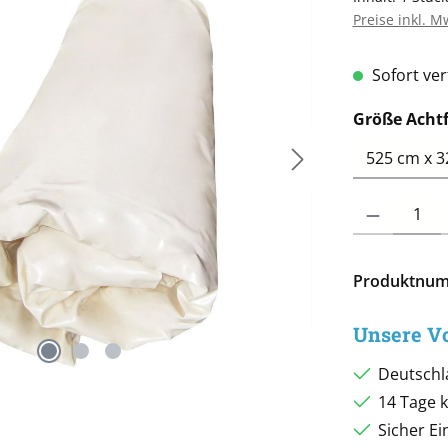
Preise inkl. M
Sofort verf
Größe Acht
Produkt Anzah
Produktnu
Unsere Vo
Deutschl
14 Tage 
Sicher E