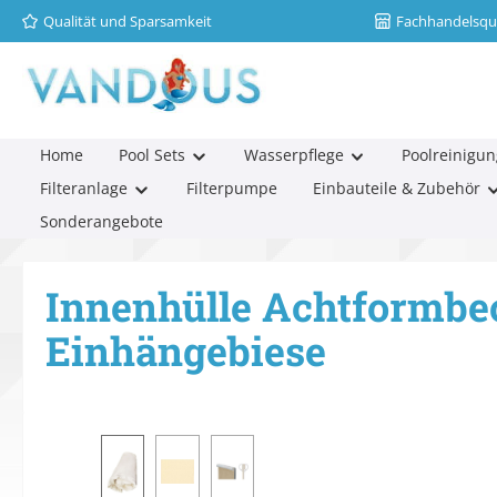
Qualität und Sparsamkeit
Fachhandelsqua
m Hauptinhalt springen
Zur Suche springen
Zur Hauptnavigation springen
Home
Pool Sets
Wasserpflege
Poolreinigun
Filteranlage
Filterpumpe
Einbauteile & Zubehör
Sonderangebote
Innenhülle Achtformbe
Einhängebiese
Bildergalerie überspringen