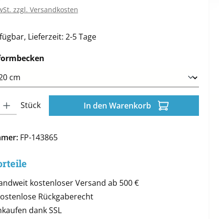
wSt. zzgl. Versandkosten
ügbar, Lieferzeit: 2-5 Tage
auswählen
formbecken
l: Gib den gewünschten Wert ein oder benutze die Schaltflächen 
Stück
In den Warenkorb
mmer:
FP-143865
rteile
andweit kostenloser Versand ab 500 €
kostenlose Rückgaberecht
inkaufen dank SSL