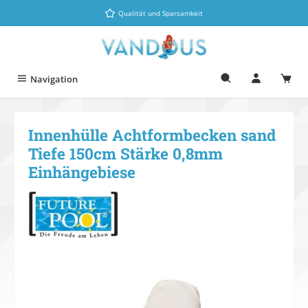
Zum Hauptinhalt springen
Qualität und Sparsamkeit
Navigation
Innenhülle Achtformbecken sand
Tiefe 150cm Stärke 0,8mm
Einhängebiese
Bildergalerie überspringen