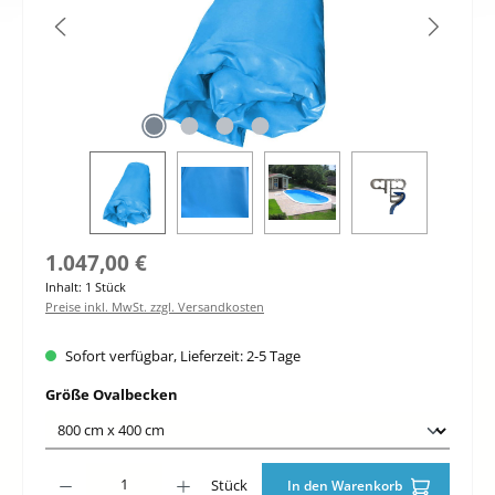
Regulärer Preis:
1.047,00 €
Inhalt:
1 Stück
Preise inkl. MwSt. zzgl. Versandkosten
Sofort verfügbar, Lieferzeit: 2-5 Tage
auswählen
Größe Ovalbecken
Produkt Anzahl: Gib den gewünschten Wert ein oder benutze die Schaltfläche
Stück
In den Warenkorb