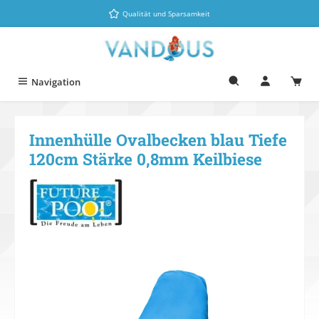
Zum Hauptinhalt springen
Qualität und Sparsamkeit
Navigation
Innenhülle Ovalbecken blau Tiefe
120cm Stärke 0,8mm Keilbiese
Bildergalerie überspringen