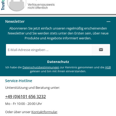
Newsletter
Abonnieren Sie jetzt einfach unseren regelmäßig erscheinenden
Newsletter und Sie werden stets unter den Ersten sein, über neue
Produkte und Angebote informiert werden.
E-
Mail-
Adresse
*
Datenschutz
Ich habe die
Datenschutzbestimmungen
zur Kenntnis genommen und die
AGB
gelesen und bin mit ihnen einverstanden.
Service-Hotline
Unterstützung und Beratung unter:
+49 (0)6101 656 3232
Mo - Fr 10:00 - 20:00 Uhr
Oder über unser
Kontaktformular
.