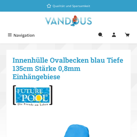
Zum Hauptinhalt springen
Qualität und Sparsamkeit
Navigation
Innenhülle Ovalbecken blau Tiefe
135cm Stärke 0,8mm
Einhängebiese
Bildergalerie überspringen