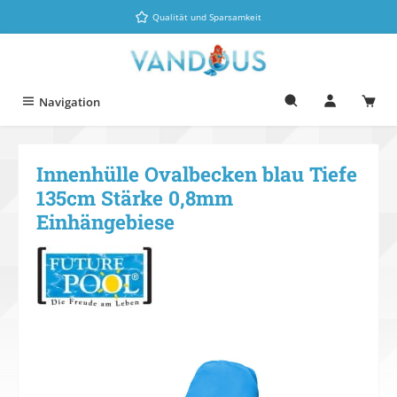
Zum Hauptinhalt springen
Qualität und Sparsamkeit
Navigation
Innenhülle Ovalbecken blau Tiefe
135cm Stärke 0,8mm
Einhängebiese
Bildergalerie überspringen