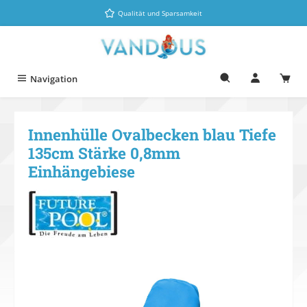
Zum Hauptinhalt springen
Qualität und Sparsamkeit
Navigation
Innenhülle Ovalbecken blau Tiefe
135cm Stärke 0,8mm
Einhängebiese
Bildergalerie überspringen