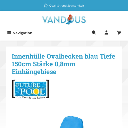
Zum Hauptinhalt springen
Qualität und Sparsamkeit
Navigation
Innenhülle Ovalbecken blau Tiefe
150cm Stärke 0,8mm
Einhängebiese
Bildergalerie überspringen