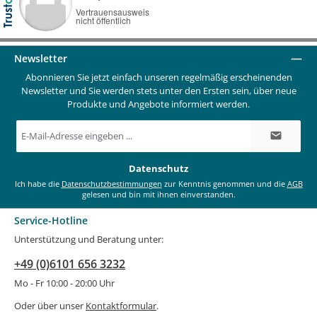
Newsletter
Abonnieren Sie jetzt einfach unseren regelmäßig erscheinenden
Newsletter und Sie werden stets unter den Ersten sein, über neue
Produkte und Angebote informiert werden.
E-
Mail-
Adresse
*
Datenschutz
Ich habe die
Datenschutzbestimmungen
zur Kenntnis genommen und die
AGB
gelesen und bin mit ihnen einverstanden.
Service-Hotline
Unterstützung und Beratung unter:
+49 (0)6101 656 3232
Mo - Fr 10:00 - 20:00 Uhr
Oder über unser
Kontaktformular
.