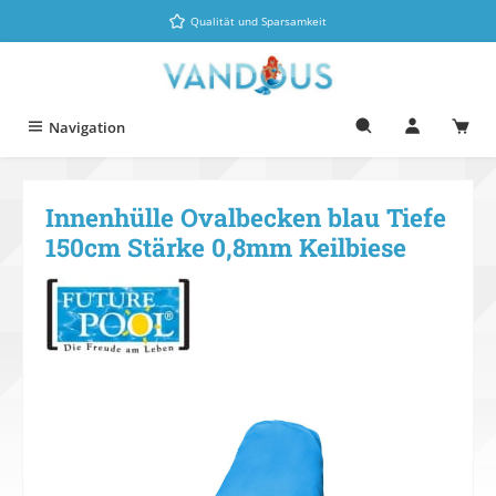
Zum Hauptinhalt springen
Qualität und Sparsamkeit
Navigation
Innenhülle Ovalbecken blau Tiefe
150cm Stärke 0,8mm Keilbiese
Bildergalerie überspringen