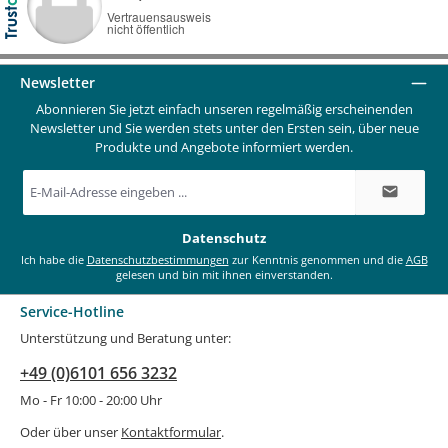
Newsletter
Abonnieren Sie jetzt einfach unseren regelmäßig erscheinenden
Newsletter und Sie werden stets unter den Ersten sein, über neue
Produkte und Angebote informiert werden.
E-
Mail-
Adresse
*
Datenschutz
Ich habe die
Datenschutzbestimmungen
zur Kenntnis genommen und die
AGB
gelesen und bin mit ihnen einverstanden.
Service-Hotline
Unterstützung und Beratung unter:
+49 (0)6101 656 3232
Mo - Fr 10:00 - 20:00 Uhr
Oder über unser
Kontaktformular
.