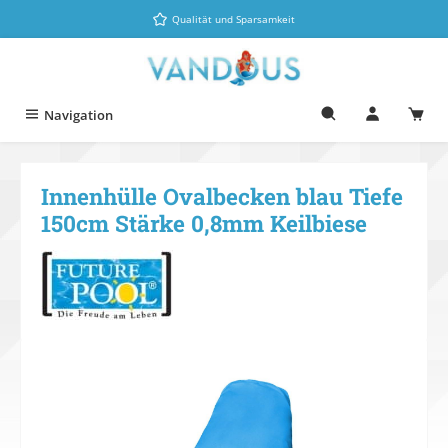
Zum Hauptinhalt springen
Qualität und Sparsamkeit
Navigation
Innenhülle Ovalbecken blau Tiefe
150cm Stärke 0,8mm Keilbiese
Bildergalerie überspringen