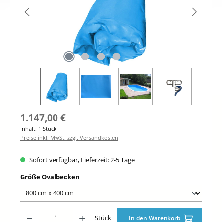
Regulärer Preis:
1.147,00 €
Inhalt:
1 Stück
Preise inkl. MwSt. zzgl. Versandkosten
Sofort verfügbar, Lieferzeit: 2-5 Tage
auswählen
Größe Ovalbecken
Produkt Anzahl: Gib den gewünschten Wert ein oder benutze die Schaltfläche
Stück
In den Warenkorb