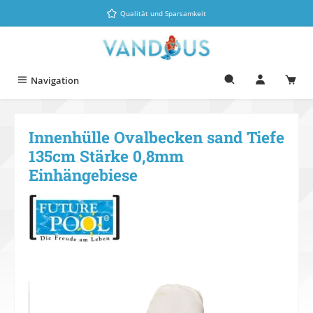
Zum Hauptinhalt springen
Qualität und Sparsamkeit
Navigation
Innenhülle Ovalbecken sand Tiefe
135cm Stärke 0,8mm
Einhängebiese
Bildergalerie überspringen