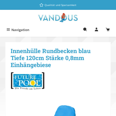
Zum Hauptinhalt springen
Qualität und Sparsamkeit
Navigation
Innenhülle Rundbecken blau
Tiefe 120cm Stärke 0,8mm
Einhängebiese
Bildergalerie überspringen