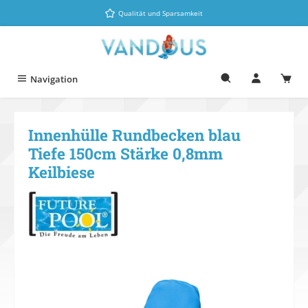
Zum Hauptinhalt springen
Qualität und Sparsamkeit
Navigation
Innenhülle Rundbecken blau
Tiefe 150cm Stärke 0,8mm
Keilbiese
Bildergalerie überspringen