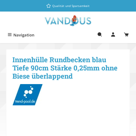
Zum Hauptinhalt springen
Qualität und Sparsamkeit
Navigation
Innenhülle Rundbecken blau
Tiefe 90cm Stärke 0,25mm ohne
Biese überlappend
Bildergalerie überspringen