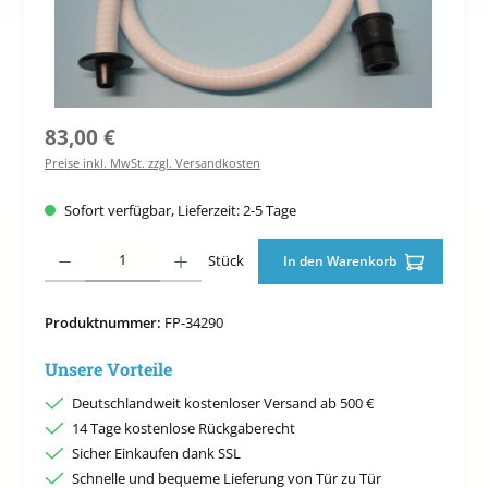
Regulärer Preis:
83,00 €
Preise inkl. MwSt. zzgl. Versandkosten
Sofort verfügbar, Lieferzeit: 2-5 Tage
Produkt Anzahl: Gib den gewünschten Wert ein oder benutze die Schaltfläche
Stück
In den Warenkorb
Produktnummer:
FP-34290
Unsere Vorteile
Deutschlandweit kostenloser Versand ab 500 €
14 Tage kostenlose Rückgaberecht
Sicher Einkaufen dank SSL
Schnelle und bequeme Lieferung von Tür zu Tür