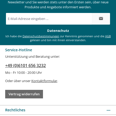
Newsletter und Sie werden stets unter den Ersten sein, über neue
Produkte und Angebote informiert werden.
E-
Mail-
Adresse
*
Datenschutz
Ich habe die
Datenschutzbestimmungen
zur Kenntnis genommen und die
AGB
gelesen und bin mit ihnen einverstanden.
Service-Hotline
Unterstützung und Beratung unter:
+49 (0)6101 656 3232
Mo - Fr 10:00 - 20:00 Uhr
Oder über unser
Kontaktformular
.
Vertrag widerrufen
Rechtliches