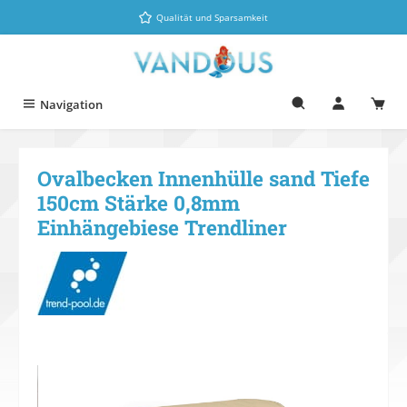
Zum Hauptinhalt springen
Qualität und Sparsamkeit
Navigation
Ovalbecken Innenhülle sand Tiefe
150cm Stärke 0,8mm
Einhängebiese Trendliner
Bildergalerie überspringen