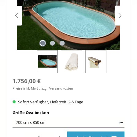
Regulärer Preis:
1.756,00 €
Preise inkl. MwSt. zzgl. Versandkosten
Sofort verfügbar, Lieferzeit: 2-5 Tage
auswählen
Größe Ovalbecken
Produkt Anzahl: Gib den gewünschten Wert ein oder benutze die Schaltfläche