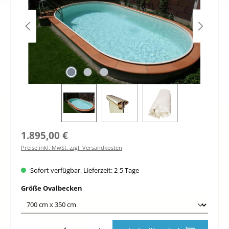
Regulärer Preis:
1.895,00 €
Preise inkl. MwSt. zzgl. Versandkosten
Sofort verfügbar, Lieferzeit: 2-5 Tage
auswählen
Größe Ovalbecken
Produkt Anzahl: Gib den gewünschten Wert ein oder benutze die Schaltfläche