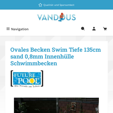
Zum Hauptinhalt springen
Qualität und Sparsamkeit
Navigation
Ovales Becken Swim Tiefe 135cm
sand 0,8mm Innenhülle
Schwimmbecken
Bildergalerie überspringen