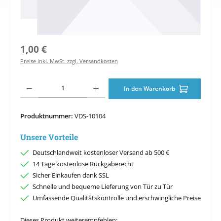
Regulärer Preis:
1,00 €
Preise inkl. MwSt. zzgl. Versandkosten
Produkt Anzahl: Gib den gewünschten Wert ein oder benutze die Schaltfläche
In den Warenkorb
Produktnummer:
VDS-10104
Unsere Vorteile
Deutschlandweit kostenloser Versand ab 500 €
14 Tage kostenlose Rückgaberecht
Sicher Einkaufen dank SSL
Schnelle und bequeme Lieferung von Tür zu Tür
Umfassende Qualitätskontrolle und erschwingliche Preise
Dieses Produkt weiterempfehlen: