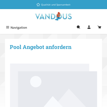
Zum Hauptinhalt springen
Qualität und Sparsamkeit
Navigation
Pool Angebot anfordern
Bildergalerie überspringen