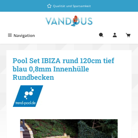
Zum Hauptinhalt springen
Qualität und Sparsamkeit
Navigation
Pool Set IBIZA rund 120cm tief
blau 0,8mm Innenhülle
Rundbecken
Bildergalerie überspringen