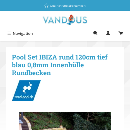
Zum Hauptinhalt springen
Qualität und Sparsamkeit
Navigation
Pool Set IBIZA rund 120cm tief
blau 0,8mm Innenhülle
Rundbecken
Bildergalerie überspringen