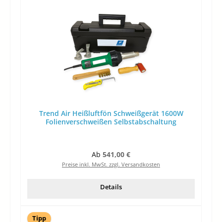
Trend Air Heißluftfön Schweißgerät 1600W
Folienverschweißen Selbstabschaltung
Regulärer Preis:
Ab
541,00 €
Preise inkl. MwSt. zzgl. Versandkosten
Details
Tipp