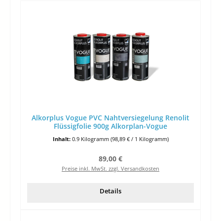
Alkorplus Vogue PVC Nahtversiegelung Renolit
Flüssigfolie 900g Alkorplan-Vogue
Inhalt:
0.9 Kilogramm
(98,89 € / 1 Kilogramm)
Regulärer Preis:
89,00 €
Preise inkl. MwSt. zzgl. Versandkosten
Details