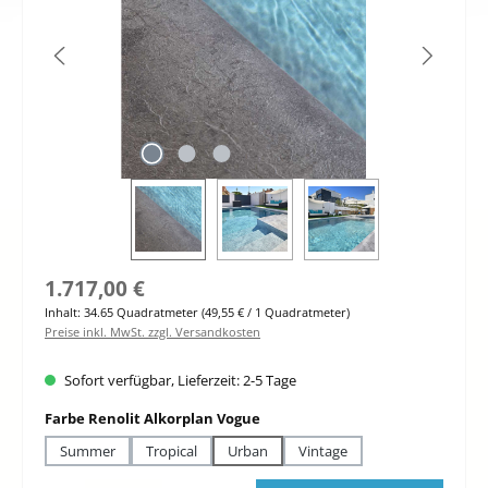
Regulärer Preis:
1.717,00 €
Inhalt:
34.65 Quadratmeter
(49,55 € / 1 Quadratmeter)
Preise inkl. MwSt. zzgl. Versandkosten
Sofort verfügbar, Lieferzeit: 2-5 Tage
auswählen
Farbe Renolit Alkorplan Vogue
Summer
Tropical
Urban
Vintage
Produkt Anzahl: Gib den gewünschten Wert ein oder benutze die Schaltfläche