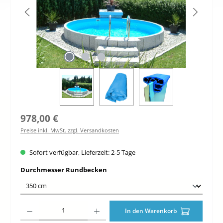
Regulärer Preis:
978,00 €
Preise inkl. MwSt. zzgl. Versandkosten
Sofort verfügbar, Lieferzeit: 2-5 Tage
auswählen
Durchmesser Rundbecken
Produkt Anzahl: Gib den gewünschten Wert ein oder benutze die Schaltfläche
In den Warenkorb