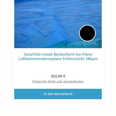
Solarfolie runde Beckenform Iso-Plane
Luftkammerwärmeplane Folienstärke 380µm
Regulärer Preis:
252,00 €
Preise inkl. MwSt. zzgl. Versandkosten
In den Warenkorb