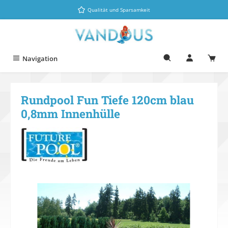
Zum Hauptinhalt springen
Qualität und Sparsamkeit
Navigation
Rundpool Fun Tiefe 120cm blau
0,8mm Innenhülle
Bildergalerie überspringen