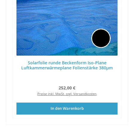
Solarfolie runde Beckenform Iso-Plane
Luftkammerwärmeplane Folienstärke 380µm
Regulärer Preis:
252,00 €
Preise inkl. MwSt. zzgl. Versandkosten
In den Warenkorb