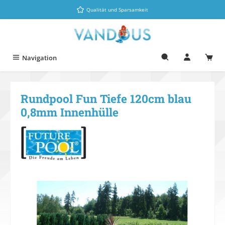
Zum Hauptinhalt springen
Qualität und Sparsamkeit
Navigation
Rundpool Fun Tiefe 120cm blau
0,8mm Innenhülle
Bildergalerie überspringen