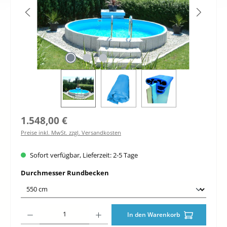
Regulärer Preis:
1.548,00 €
Preise inkl. MwSt. zzgl. Versandkosten
Sofort verfügbar, Lieferzeit: 2-5 Tage
auswählen
Durchmesser Rundbecken
Produkt Anzahl: Gib den gewünschten Wert ein oder benutze die Schaltfläche
In den Warenkorb