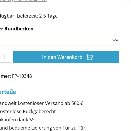
ügbar, Lieferzeit: 2-5 Tage
auswählen
r Rundbecken
l: Gib den gewünschten Wert ein oder benutze die Schaltflächen 
In den Warenkorb
mmer:
FP-10348
rteile
andweit kostenloser Versand ab 500 €
kostenlose Rückgaberecht
inkaufen dank SSL
 und bequeme Lieferung von Tür zu Tür