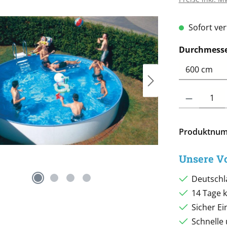
Sofort verf
Durchmesse
Produkt Anzah
Produktnu
Unsere Vo
Deutschl
14 Tage 
Sicher E
Schnelle