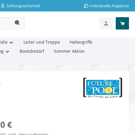
Zahlungssicherheit
Individuelle Angebote
olie
Leiter und Treppe
Haltergriffe
ng
Bootsbedarf
Sommer Aktion
e
eis:
0 €
wSt. zzgl. Versandkosten