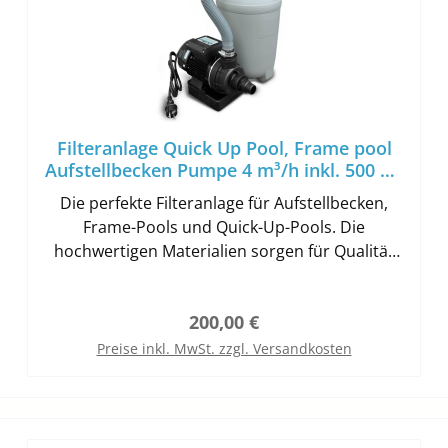
Filteranlage Quick Up Pool, Frame pool
Aufstellbecken Pumpe 4 m³/h inkl. 500 gr.
Filterbälle
Die perfekte Filteranlage für Aufstellbecken,
Frame-Pools und Quick-Up-Pools. Die
hochwertigen Materialien sorgen für Qualität
und Langlebigkeit. Der verschweißte
Filterkessel besteht aus einem Stück und ist mit
Regulärer Preis:
200,00 €
einem 4-Wege-Top-Mount-Ventil
ausgestattet. Die Zentrale der Poolinstallation!
Preise inkl. MwSt. zzgl. Versandkosten
Sie nutzen bisher eine Standard
In den Warenkorb
Kartuschenfilteranlage und sind mit der
Wasserqualität nicht zufrieden, dann haben wir
hier die Lösung für Sie! Die Filteranlage Trend