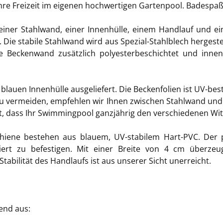
e Ihre Freizeit im eigenen hochwertigen Gartenpool. Badespa
ner Stahlwand, einer Innenhülle, einem Handlauf und ein
 Die stabile Stahlwand wird aus Spezial-Stahlblech hergest
 die Beckenwand zusätzlich polyesterbeschichtet und inne
blauen Innenhülle ausgeliefert. Die Beckenfolien ist UV-bes
 vermeiden, empfehlen wir Ihnen zwischen Stahlwand und In
llt, dass Ihr Swimmingpool ganzjährig den verschiedenen W
iene bestehen aus blauem, UV-stabilem Hart-PVC. Der pa
ziert zu befestigen. Mit einer Breite von 4 cm überz
tabilität des Handlaufs ist aus unserer Sicht unerreicht.
end aus: