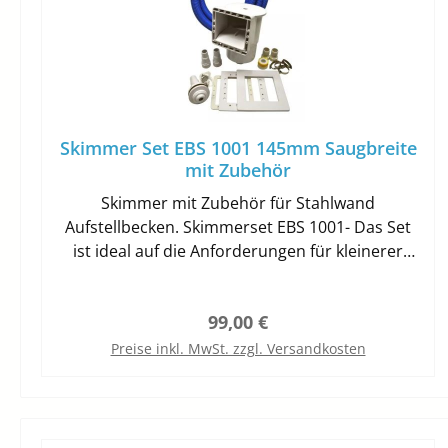
Skimmer Set EBS 1001 145mm Saugbreite
mit Zubehör
Skimmer mit Zubehör für Stahlwand
Aufstellbecken. Skimmerset EBS 1001- Das Set
ist ideal auf die Anforderungen für kleinerer
und mittelgroße Becken angepasst. Es
beinhaltet den Einbauskimmer EBS 1000 mit
Regulärer Preis:
99,00 €
einem 1,5 Zoll (Innengewinde) Anschluss. Der
Skimmer ist für Stahlwandbecken geeignet. Die
Preise inkl. MwSt. zzgl. Versandkosten
Saugbreite beträgt 145mm. Der Skimmer wird
In den Warenkorb
mit Folienflansch, Doppeldichtung, selbst
schneidenden Schrauben und Blende zu
Abdeckung der Schrauben geliefert. Der