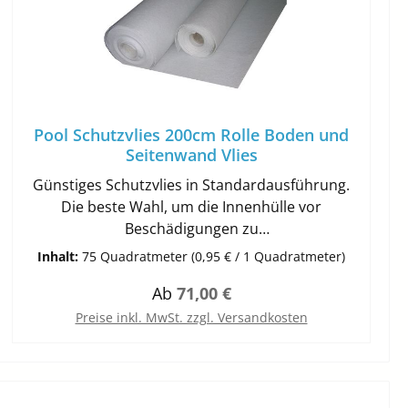
Pool Schutzvlies 200cm Rolle Boden und
Seitenwand Vlies
Günstiges Schutzvlies in Standardausführung.
Die beste Wahl, um die Innenhülle vor
Beschädigungen zu
schützen.Verrottungsfestes Polyester- und
Inhalt:
75 Quadratmeter
(0,95 € / 1 Quadratmeter)
PolypropylenvliesZur Wärmedämmung und
Regulärer Preis:
Ab
71,00 €
zum Schutz der InnenhülleFlächengewicht ca
400 g/m²Thermisch verfestigt
Preise inkl. MwSt. zzgl. Versandkosten