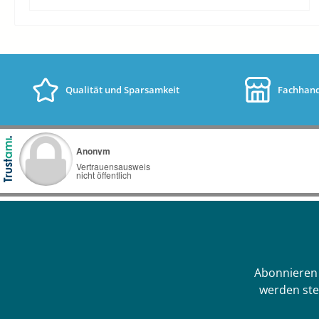
das Beckenwasser auf.Mit Hilfe das
Anschlusssets lässt sich die Solarmatte in den
Filterkreislauf einbinden und das kostengünstig
aufheizen kann beginnen. Eine einzelne
Solarmatte bringt schon echte Wärme ins
Qualität und Sparsamkeit
Fachhand
Becken. Je größer die Solarmattenfläche ist, um
so schneller lässt sich Ihr Becken aufheizen und
um so einfacher ist es, die Temperatur im Pool
konstant zu halten. Das Anschlussset ist
ebenfalls enthalten, mit Hilfe dieses Set können
sie die Solarmatte in die bestehende
Poolverrohrung/ Poolleitungen einbinden. Das
Set beinhaltet ausreichend Teile zum Anschluss
von einer Solarmatte. Inhalt des Anschluss
Sets: Schwimmschlauch (ca.
12meter) Kugelhahn Druckschlauchtülle T-
Abonnieren 
Stücke Verschlusskappen Kollektorverbinder Kl
werden ste
ebstoff und
Dichtband Schlauchschellen Montageanleitung