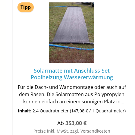
Skimmerkorb kann fest arretiert werden, um
Tipp
ein Aufschwimmen zu verhindern. Zusätzlich
sind im Set auch noch 38mm
Verbindungsschläuche, eine passende 2 Zoll
Einlaufdüse und Montagematerial
enthalten.Lieferumfang1x Skimmer EBS 1000
mit 1 1/2 " Innengewinde1x Folienflansch und
Doppeldichtungen1x selbst schneidenden
Schrauben1x Abdeckblende1x Skim Vac1x
Solarmatte mit Anschluss Set
Skimmerkorb1x Skimmerklappe1x Einlaufdüse
Poolheizung Wassererwärmung
2" mit Schlauchanschluss2x
Verbindungsschläuche NW 38 à 300cm1x
Für die Dach- und Wandmontage oder auch auf
Montagezubehör
dem Rasen. Die Solarmatten aus Polypropylen
können einfach an einem sonnigen Platz in
Beckennähe ausgerollt werden. Egal ob Dach,
Inhalt:
2.4 Quadratmeter
(147,08 € / 1 Quadratmeter)
Wand oder Boden, die Solarmatte wärmt mit
Regulärer Preis:
Ab
353,00 €
Hilfe der Sonneneinstrahlung zuverlässig, Co2-
neutral und kostengünstig
Preise inkl. MwSt. zzgl. Versandkosten