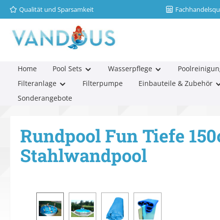
Qualität und Sparsamkeit
Fachhandelsqua
m Hauptinhalt springen
Zur Suche springen
Zur Hauptnavigation springen
Home
Pool Sets
Wasserpflege
Poolreinigun
Filteranlage
Filterpumpe
Einbauteile & Zubehör
Sonderangebote
Rundpool Fun Tiefe 15
Stahlwandpool
Bildergalerie überspringen