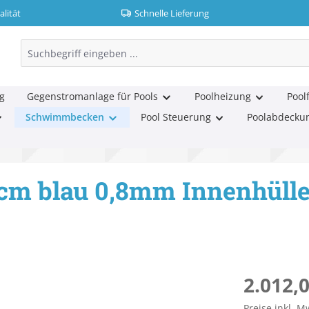
lität
Schnelle Lieferung
g
Gegenstromanlage für Pools
Poolheizung
Poolf
Schwimmbecken
Pool Steuerung
Poolabdecku
0cm blau 0,8mm Innenhüll
Regulärer Pr
2.012,0
Preise inkl. M