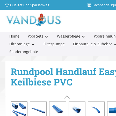
Qualität und Sparsamkeit
Fachhandelsqua
m Hauptinhalt springen
Zur Suche springen
Zur Hauptnavigation springen
Home
Pool Sets
Wasserpflege
Poolreinigun
Filteranlage
Filterpumpe
Einbauteile & Zubehör
Sonderangebote
Rundpool Handlauf Eas
Keilbiese PVC
Bildergalerie überspringen