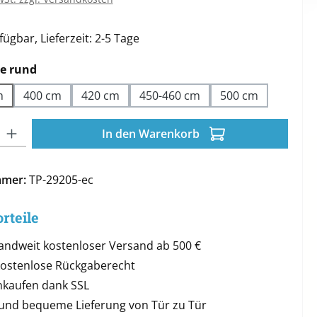
ügbar, Lieferzeit: 2-5 Tage
auswählen
e rund
m
400 cm
420 cm
450-460 cm
500 cm
l: Gib den gewünschten Wert ein oder benutze die Schaltflächen 
In den Warenkorb
mmer:
TP-29205-ec
rteile
andweit kostenloser Versand ab 500 €
kostenlose Rückgaberecht
inkaufen dank SSL
 und bequeme Lieferung von Tür zu Tür