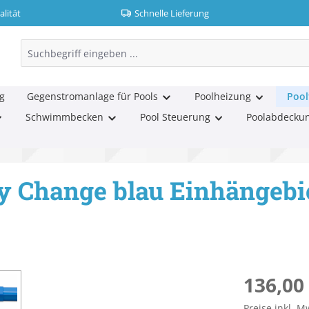
lität
Schnelle Lieferung
g
Gegenstromanlage für Pools
Poolheizung
Pool
Schwimmbecken
Pool Steuerung
Poolabdecku
y Change blau Einhängebi
Regulärer Pr
136,00
Preise inkl. M