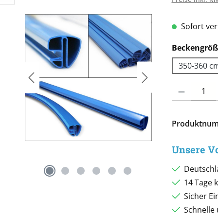
Sofort verf
Beckengröß
350-360 c
Produkt Anzah
Produktnu
Unsere Vo
Deutschl
14 Tage 
Sicher E
Schnelle