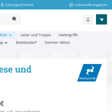
Zahlungssicherheit
Individuelle Angebote
folie
Leiter und Treppe
Haltergriffe
ng
Bootsbedarf
Sommer Aktion
ese und
eis:
 €
wSt. zzgl. Versandkosten