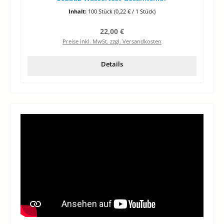
Inhalt:
100 Stück
(0,22 € / 1 Stück)
Regulärer Preis:
22,00 €
Preise inkl. MwSt. zzgl. Versandkosten
Details