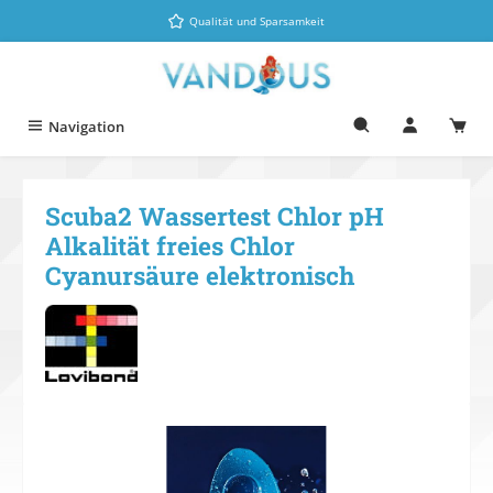
Zum Hauptinhalt springen
Qualität und Sparsamkeit
Navigation
Scuba2 Wassertest Chlor pH
Alkalität freies Chlor
Cyanursäure elektronisch
Bildergalerie überspringen