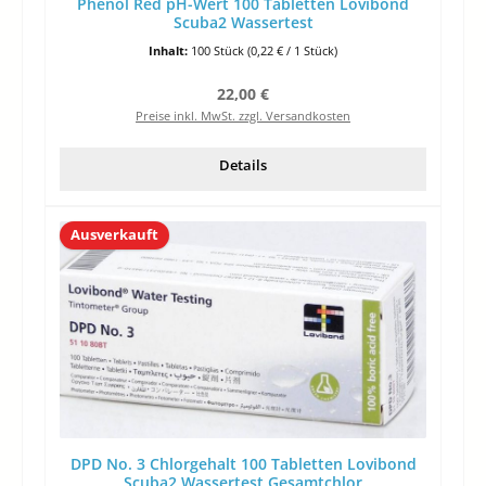
Phenol Red pH-Wert 100 Tabletten Lovibond
Scuba2 Wassertest
Inhalt:
100 Stück
(0,22 € / 1 Stück)
Regulärer Preis:
22,00 €
Preise inkl. MwSt. zzgl. Versandkosten
Details
Ausverkauft
DPD No. 3 Chlorgehalt 100 Tabletten Lovibond
Scuba2 Wassertest Gesamtchlor