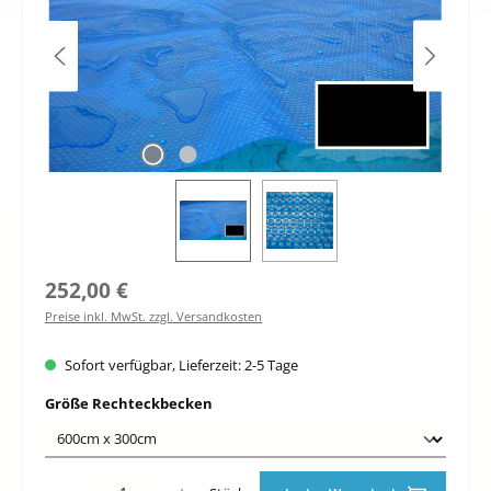
Regulärer Preis:
252,00 €
Preise inkl. MwSt. zzgl. Versandkosten
Sofort verfügbar, Lieferzeit: 2-5 Tage
auswählen
Größe Rechteckbecken
Produkt Anzahl: Gib den gewünschten Wert ein oder benutze die Schaltfläche