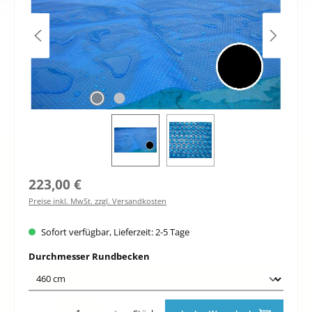
Regulärer Preis:
223,00 €
Preise inkl. MwSt. zzgl. Versandkosten
Sofort verfügbar, Lieferzeit: 2-5 Tage
auswählen
Durchmesser Rundbecken
Produkt Anzahl: Gib den gewünschten Wert ein oder benutze die Schaltfläche