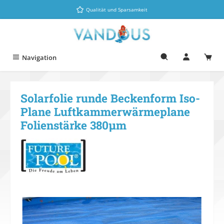
Zum Hauptinhalt springen
Qualität und Sparsamkeit
Navigation
Solarfolie runde Beckenform Iso-
Plane Luftkammerwärmeplane
Folienstärke 380µm
Bildergalerie überspringen