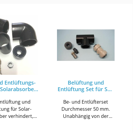
d Entlüftungs-
Belüftung und
 Solarabsorber-
Entlüftung Set für Sun
Anlage
Plate Solarkollektor
Entlüftung und
Be- und Entlüfterset
tung für Solar-
Durchmesser 50 mm.
ber verhindert,
Unabhängig von der
ch Luftblasen in
gewählten Montageart
age sammeln. Die
empfehlen wir den