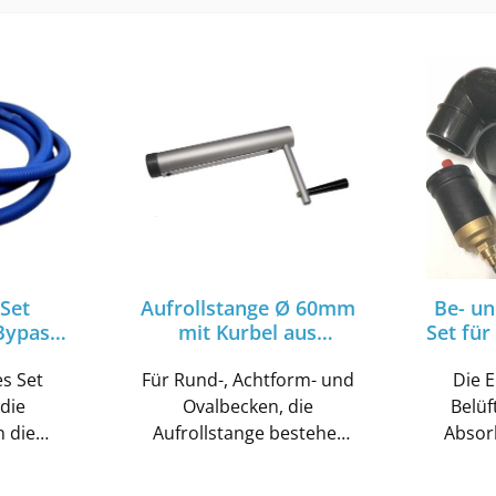
Set
Aufrollstange Ø 60mm
Be- un
Bypass
mit Kurbel aus
Set für
ltung
Aluminium Solarplane
50mm
es Set
Für Rund-, Achtform- und
Pool
Die 
die
Ovalbecken, die
Belüf
n die
Aufrollstange bestehet
Absor
de
aus einem stabilem
dass si
ung/
eloxiertem Alumunium-
der Anl