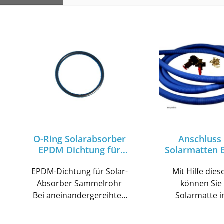
Produktgalerie überspringen
O-Ring Solarabsorber
Anschluss 
EPDM Dichtung für
Solarmatten 
Sammelrohr
mit Umscha
EPDM-Dichtung für Solar-
38mm bis 
Mit Hilfe dies
Absorber Sammelrohr
können Sie 
Bei aneinandergereihten
Solarmatte i
Sammelrohren, mit Hilfe
bestehen
der Bajonettverbindung,
Poolverrohr