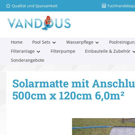
Qualität und Sparsamkeit
Fachhandelsqua
m Hauptinhalt springen
Zur Suche springen
Zur Hauptnavigation springen
Home
Pool Sets
Wasserpflege
Poolreinigun
Filteranlage
Filterpumpe
Einbauteile & Zubehör
Sonderangebote
Solarmatte mit Anschl
500cm x 120cm 6,0m²
Bildergalerie überspringen