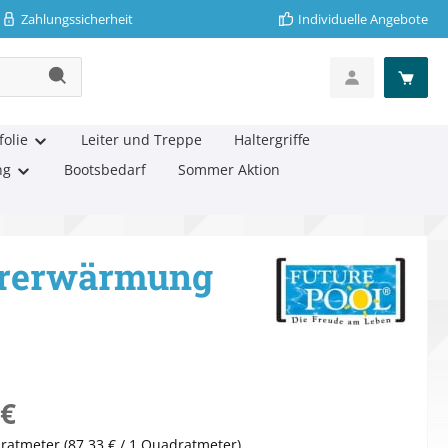
Zahlungssicherheit
Individuelle Angebote
folie
Leiter und Treppe
Haltergriffe
ng
Bootsbedarf
Sommer Aktion
sererwärmung
eis:
 €
ratmeter
(87,33 € / 1 Quadratmeter)