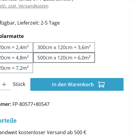
wSt. zzgl. Versandkosten
ügbar, Lieferzeit: 2-5 Tage
auswählen
olarmatte
20cm = 2,4m²
300cm x 120cm = 3,6m²
20cm = 4,8m²
500cm x 120cm = 6,0m²
20cm = 7,2m²
l: Gib den gewünschten Wert ein oder benutze die Schaltflächen 
Stück
In den Warenkorb
mmer:
FP-80577+80547
rteile
andweit kostenloser Versand ab 500 €