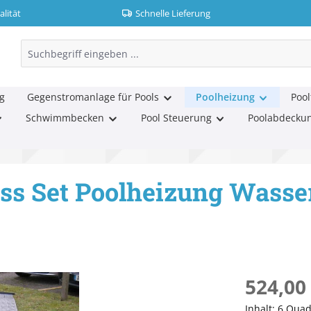
lität
Schnelle Lieferung
g
Gegenstromanlage für Pools
Poolheizung
Pool
Schwimmbecken
Pool Steuerung
Poolabdecku
uss Set Poolheizung Was
Regulärer Pr
524,00
Inhalt:
6 Quad