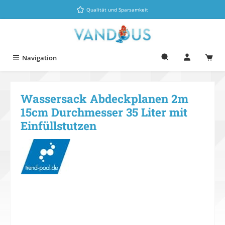
Zum Hauptinhalt springen
Qualität und Sparsamkeit
Navigation
Wassersack Abdeckplanen 2m
15cm Durchmesser 35 Liter mit
Einfüllstutzen
Bildergalerie überspringen