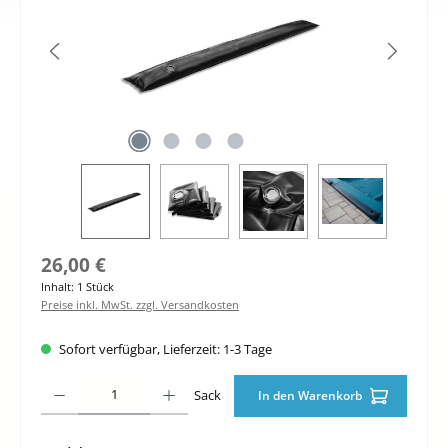
Regulärer Preis:
26,00 €
Inhalt:
1 Stück
Preise inkl. MwSt. zzgl. Versandkosten
Sofort verfügbar, Lieferzeit: 1-3 Tage
Produkt Anzahl: Gib den gewünschten Wert ein oder benutze die Schaltfläche
Sack
In den Warenkorb