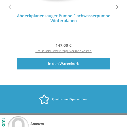
Abdeckplanensauger Pumpe Flachwasserpumpe
Winterplanen
Regulärer Preis:
147,00 €
Preise inkl. MwSt. zzgl. Versandkosten
In den Warenkorb
Qualität und Sparsamkeit