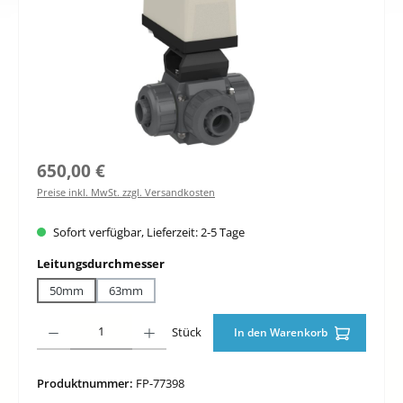
Regulärer Preis:
650,00 €
Preise inkl. MwSt. zzgl. Versandkosten
Sofort verfügbar, Lieferzeit: 2-5 Tage
auswählen
Leitungsdurchmesser
50mm
63mm
Produkt Anzahl: Gib den gewünschten Wert ein oder benutze die Schaltfläche
Stück
In den Warenkorb
Produktnummer:
FP-77398