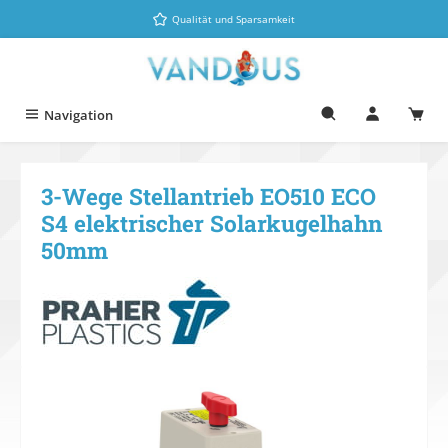
Zum Hauptinhalt springen
Qualität und Sparsamkeit
Navigation
3-Wege Stellantrieb EO510 ECO
S4 elektrischer Solarkugelhahn
50mm
Bildergalerie überspringen