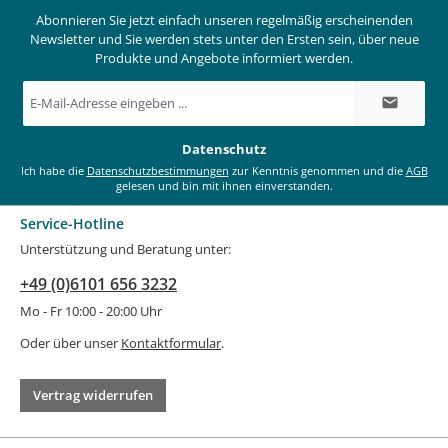
Abonnieren Sie jetzt einfach unseren regelmäßig erscheinenden
Newsletter und Sie werden stets unter den Ersten sein, über neue
Produkte und Angebote informiert werden.
E-
Mail-
Adresse
*
Datenschutz
Ich habe die
Datenschutzbestimmungen
zur Kenntnis genommen und die
AGB
gelesen und bin mit ihnen einverstanden.
Service-Hotline
Unterstützung und Beratung unter:
+49 (0)6101 656 3232
Mo - Fr 10:00 - 20:00 Uhr
Oder über unser
Kontaktformular
.
Vertrag widerrufen