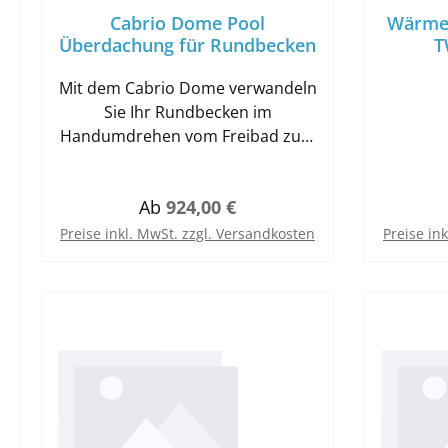
Cabrio Dome Pool
Wärmet
Überdachung für Rundbecken
T
Mit dem Cabrio Dome verwandeln
Sie Ihr Rundbecken im
Handumdrehen vom Freibad zum
Hallenbad! Mit der Überdachung
Cabrio Dome lässt sich die
Regulärer Preis:
Ab
924,00 €
Badesaison um ein paar Wochen
verlängern! Nach der Montage
Preise inkl. MwSt. zzgl. Versandkosten
Preise in
lässt sich Ihr Pool jederzeit und
mit wenigen Handgriffen in einen
überdachten Pool
„verwandeln“. Die verschließbare
und ca. 54cm breite
Einstiegsöffnung ermöglicht den
bequemen Zugang zum
Schwimmbecken im Überdachten