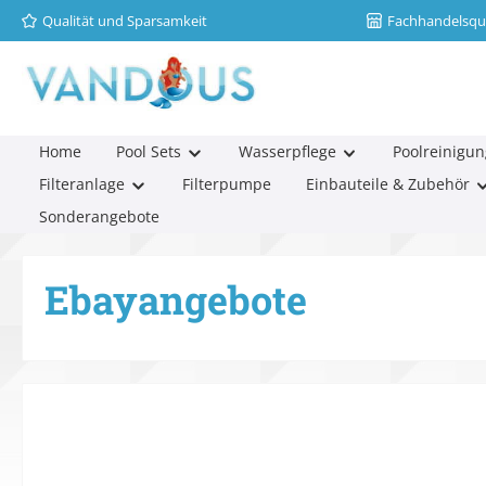
Qualität und Sparsamkeit
Fachhandelsqua
m Hauptinhalt springen
Zur Suche springen
Zur Hauptnavigation springen
Home
Pool Sets
Wasserpflege
Poolreinigun
Filteranlage
Filterpumpe
Einbauteile & Zubehör
Sonderangebote
Ebayangebote