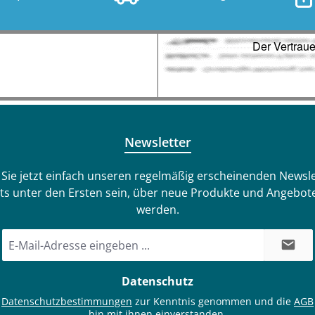
per USB-Kabel aufladba
Beleuchtung, Die No(t)mad
Unterwasserscheinw
spendet überall dort Lich
ihn an die Beckenwand 
Der Fuß haftet nämlich a
magnetischen Untergründ
Beckenwand ist nicht ma
Newsletter
Kein Problem. Im Liefe
befindet sich auch 
Sie jetzt einfach unseren regelmäßig erscheinenden Newsle
Gegenplatte. Mit diese
ts unter den Ersten sein, über neue Produkte und Angebote
Sie den Scheinwerfer
werden.
problemlos in Quick-U
Holzpools befestigen. Ha
E-
die Gegenplatte einfach
Mail-
Poolaußenseite gege
Adresse
Datenschutz
Scheinwerfer. Schon ist 
*
Poolbeleuchtun
e
Datenschutzbestimmungen
zur Kenntnis genommen und die
AGB
bin mit ihnen einverstanden.