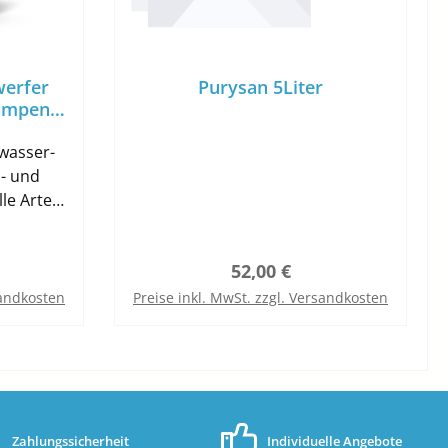
werfer
Purysan 5Liter
ampen
wasser-
le Arten
y etc.).
reis:
Regulärer Preis:
52,00 €
 auf dem
ndet sich
sandkosten
Preise inkl. MwSt. zzgl. Versandkosten
im
b
In den Warenkorb
Poolrand
sollte.
eicht an
olzpool
mpen sind
Zahlungssicherheit
Individuelle Angebote