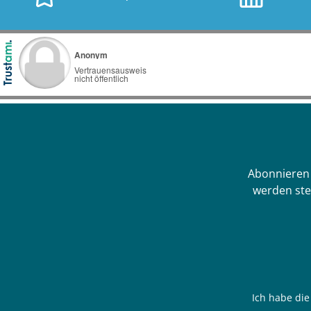
bestellt werden. Die Vorteile auf
einen BlickEingangsbreite 54 cm,
passt für jede handelsübliche
Leiter bei geschlossener
Überdachung durchschnittlich
5°C wärmeres WasserPreiswerte
Alternative zum Abdecken Ihres
Rundbeckens Badesaison um
mehrere Wochen
verlängern Erwärmung des
Badewassers wird
Abonnieren 
beschleunigt Verbrauch von
werden ste
Wasserpflegemitteln wird
vermindert geringerer
Schmutzeintrag Folienstärke 300
µmDurchmesser von 300 cm bis
600 cm (je nach Auswahl) Höhe
von 140 bis 160 (je nach
Ich habe di
Auswahl) Lieferumfang 1x Cabrio