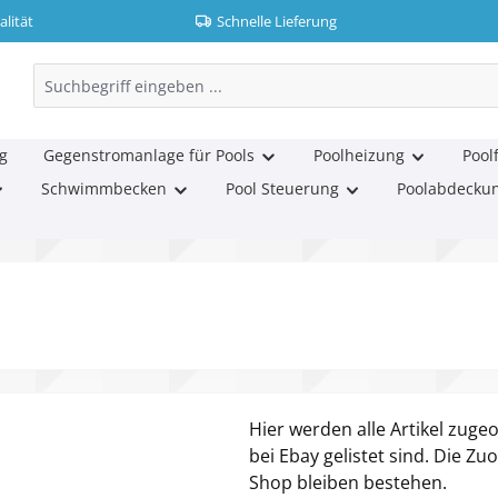
lität
Schnelle Lieferung
g
Gegenstromanlage für Pools
Poolheizung
Poolf
Schwimmbecken
Pool Steuerung
Poolabdecku
Hier werden alle Artikel zuge
bei Ebay gelistet sind. Die 
Shop bleiben bestehen.