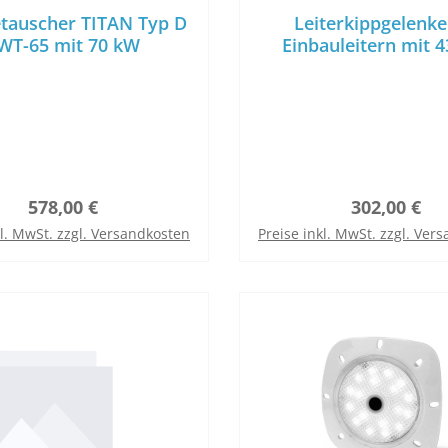
auscher TITAN Typ D
Leiterkippgelenke
WT-65 mit 70 kW
Einbauleitern mit
Holmen inkl.
Flanschbefestig
Regulärer Preis:
Regulärer P
578,00 €
302,00 €
kl. MwSt. zzgl. Versandkosten
Preise inkl. MwSt. zzgl. Ver
In den Warenkorb
In den Warenkor