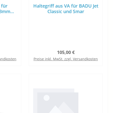
 für
Haltegriff aus VA für BADU Jet
 43mm
Classic und Smar
ung
reis:
Regulärer Preis:
105,00 €
sandkosten
Preise inkl. MwSt. zzgl. Versandkosten
b
In den Warenkorb