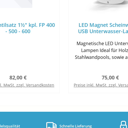
tilsatz 1½" kpl. FP 400
LED Magnet Schein
- 500 - 600
USB Unterwasser-L
weiss
Magnetische LED Unter
Lampen Ideal für Holz- und
Stahlwandpools, sowie al
von Aufstellbecken (z.B. von den
Herstellern Intex, Bestwa
Regulärer Preis:
Regulärer P
82,00 €
75,00 €
Auch beim Camping oder
Boot einsetzbar. Es befi
kl. MwSt. zzgl. Versandkosten
Preise inkl. MwSt. zzgl. Ver
eine Gegenplatte 
In den Warenkorb
In den Warenkor
Lieferumfang, falls ihr 
nicht magnetisch sein 
Damit sind die Lampen l
Ihrem Quick-Up- oder H
installierbar. Die LED-La
elsqualität
Schnelle Lieferung