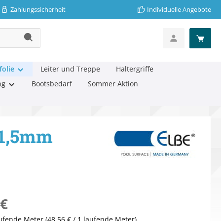
Zahlungssicherheit
Individuelle Angebote
folie
Leiter und Treppe
Haltergriffe
ng
Bootsbedarf
Sommer Aktion
e 1,5mm
eis:
 €
aufende Meter
(48,56 € / 1 laufende Meter)