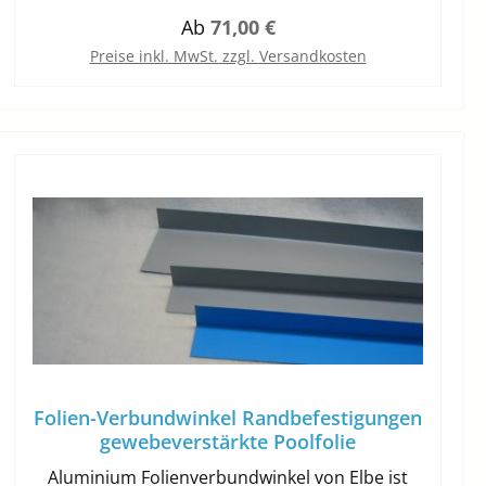
PolypropylenvliesZur Wärmedämmung und
Regulärer Preis:
Ab
71,00 €
zum Schutz der InnenhülleFlächengewicht ca
400 g/m²Thermisch verfestigt
Preise inkl. MwSt. zzgl. Versandkosten
Folien-Verbundwinkel Randbefestigungen
gewebeverstärkte Poolfolie
Aluminium Folienverbundwinkel von Elbe ist