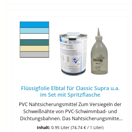
Flüssigfolie Elbtal für Classic Supra u.a.
im Set mit Spritzflasche
PVC Nahtsicherungsmittel Zum Versiegeln der
Schweißnähte von PVC-Schwimmbad- und
Dichtungsbahnen. Das Nahtsicherungsmittel
dient zur Versiegelung der Schweißnähte von
Inhalt:
0.95 Liter
(74,74 € / 1 Liter)