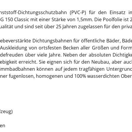
unststoff-Dichtungsschutzbahn (PVC-P) für den Einsatz
 Classic mit einer Stärke von 1,5mm. Die Poolfolie ist 200
qualität und sind seit über 25 Jahren zugelassen für den pri
everstärkte Dichtungsbahnen für öffentliche Bäder, Bäder i
 die Auskleidung von ortsfesten Becken aller Größen und Fo
Badefreuden über viele Jahre. Neben der absoluten Dichtigk
igkeit erreicht. Sie eignen sich für den Neubau, aber auch
chwimmbadbahnen können auf jedem tragfähigen Untergrund
 einer fugenlosen, homogenen und 100% wasserdichten Ober
lzeug)
ten