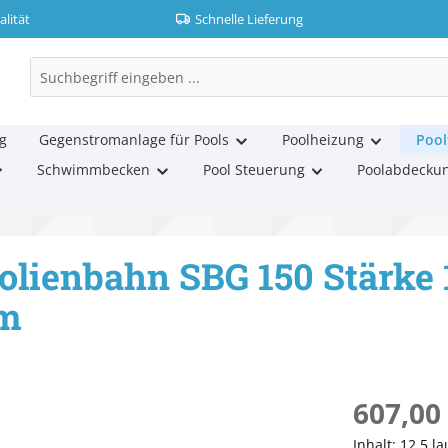
lität
Schnelle Lieferung
g
Gegenstromanlage für Pools
Poolheizung
Pool
Schwimmbecken
Pool Steuerung
Poolabdecku
 Folienbahn SBG 150 Stärk
5m
Regulärer Pr
607,00
Inhalt:
12.5 l