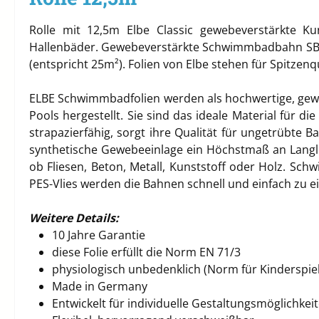
Rolle mit 12,5m
Elbe Classic gewebeverstärkte K
Hallenbäder. Gewebeverstärkte Schwimmbadbahn SBG 150
(entspricht 25m²)
. Folien von Elbe stehen für Spitzen
ELBE Schwimmbadfolien werden als hochwertige, geweb
Pools hergestellt. Sie sind das ideale Material für
strapazierfähig, sorgt ihre Qualität für ungetrübte 
synthetische Gewebeeinlage ein Höchstmaß an Langleb
ob Fliesen, Beton, Metall, Kunststoff oder Holz. S
PES-Vlies werden die Bahnen schnell und einfach zu
Weitere Details:
10 Jahre Garantie
diese Folie erfüllt die Norm EN 71/3
physiologisch unbedenklich (Norm für Kinderspie
Made in Germany
Entwickelt für individuelle Gestaltungsmöglichkei