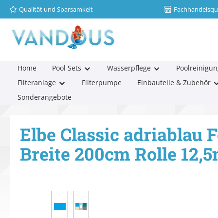
Qualität und Sparsamkeit
Fachhandelsqua
m Hauptinhalt springen
Zur Suche springen
Zur Hauptnavigation springen
Home
Pool Sets
Wasserpflege
Poolreinigun
Filteranlage
Filterpumpe
Einbauteile & Zubehör
Sonderangebote
Elbe Classic adriablau
Breite 200cm Rolle 12,
Bildergalerie überspringen