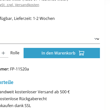
wSt. zzgl. Versandkosten
fügbar, Lieferzeit: 1-2 Wochen
ählen
l: Gib den gewünschten Wert ein oder benutze die Schaltflächen 
Rolle
In den Warenkorb
mmer:
FP-11520a
rteile
andweit kostenloser Versand ab 500 €
kostenlose Rückgaberecht
inkaufen dank SSL