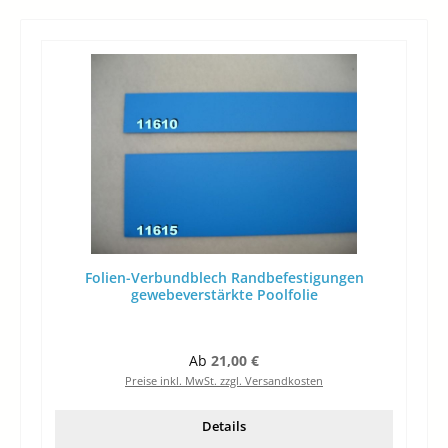
Folien-Verbundblech Randbefestigungen
gewebeverstärkte Poolfolie
Regulärer Preis:
Ab
21,00 €
Preise inkl. MwSt. zzgl. Versandkosten
Details