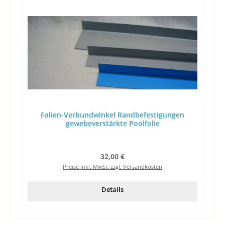
Folien-Verbundwinkel Randbefestigungen
gewebeverstärkte Poolfolie
Regulärer Preis:
32,00 €
Preise inkl. MwSt. zzgl. Versandkosten
Details