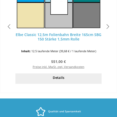
Elbe Classic 12,5m Folienbahn Breite 165cm SBG
150 Stärke 1,5mm Rolle
Inhalt:
12.5 laufende Meter
(39,68 € / 1 laufende Meter)
Regulärer Preis:
551,00 €
Preise inkl. MwSt. zzgl. Versandkosten
Details
Qualität und Sparsamkeit