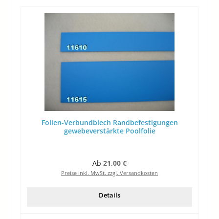
Folien-Verbundblech Randbefestigungen
gewebeverstärkte Poolfolie
Regulärer Preis:
Ab
21,00 €
Preise inkl. MwSt. zzgl. Versandkosten
Details