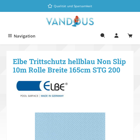
Zum Hauptinhalt springen
Qualität und Sparsamkeit
Navigation
Elbe Trittschutz hellblau Non Slip
10m Rolle Breite 165cm STG 200
Bildergalerie überspringen