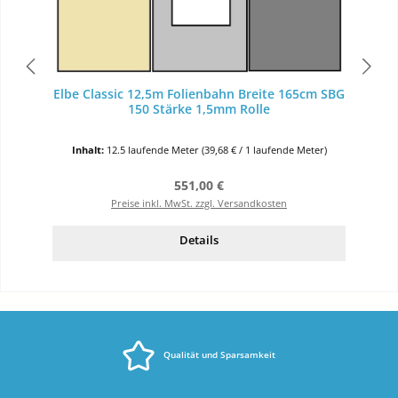
Elbe Classic 12,5m Folienbahn Breite 165cm SBG
150 Stärke 1,5mm Rolle
Inhalt:
12.5 laufende Meter
(39,68 € / 1 laufende Meter)
Regulärer Preis:
551,00 €
Preise inkl. MwSt. zzgl. Versandkosten
Details
Qualität und Sparsamkeit