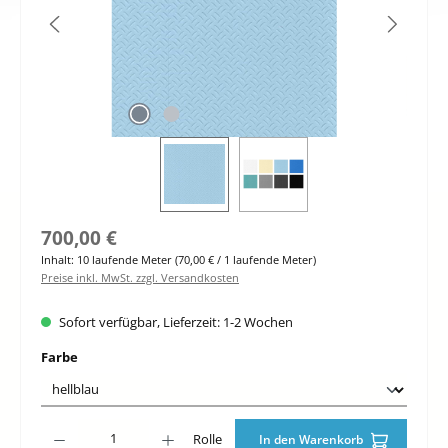
Regulärer Preis:
700,00 €
Inhalt:
10 laufende Meter
(70,00 € / 1 laufende Meter)
Preise inkl. MwSt. zzgl. Versandkosten
Sofort verfügbar, Lieferzeit: 1-2 Wochen
auswählen
Farbe
Produkt Anzahl: Gib den gewünschten Wert ein oder benutze die Schaltfläche
Rolle
In den Warenkorb