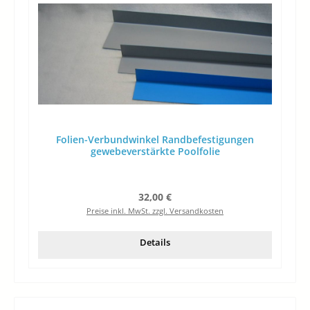
Folien-Verbundwinkel Randbefestigungen
gewebeverstärkte Poolfolie
Regulärer Preis:
32,00 €
Preise inkl. MwSt. zzgl. Versandkosten
Details